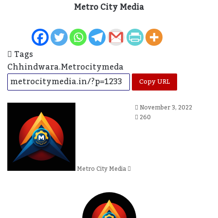
Metro City Media
Tags
Chhindwara.metrocitymeda
Copy URL
Send
November 3, 2022
An
260
Email
Metro City Media