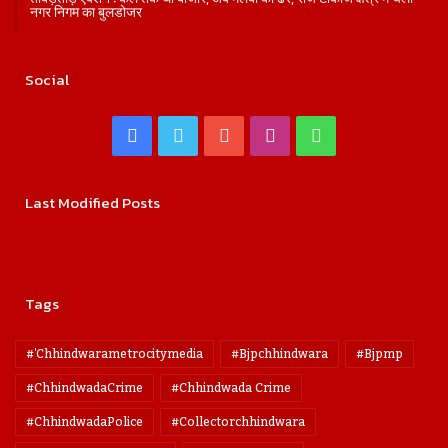
नगर निगम का बुलडोजर
Social
Facebook
Twitter
YouTube
Instagram
WhatsApp
Last Modified Posts
Tags
#'chhindwarametrocitymedia
#bjpchhindwara
#bjpmp
#ChhindwadaCrime
#Chhindwada Crime
#ChhindwadaPolice
#collectorchhindwara