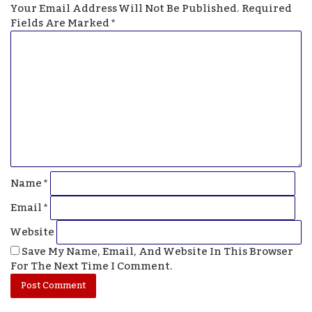
Your Email Address Will Not Be Published.
Required
Fields Are Marked
*
C
O
M
M
E
N
T
*
Name
*
Email
*
Website
Save My Name, Email, And Website In This Browser
For The Next Time I Comment.