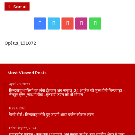
Social
Facebook
Twitter
YouTube
Instagram
WhatsApp
Oplus_131072
Most Viewed Posts
April 20, 2023
छिन्दवाड़ा वासियो का लंबा इंतजार अब समाप्त ,24 अप्रैल को शुरू होगी छिन्दवाड़ा –
नैनपुर ट्रेन ,साथ मे रीवा -इतवारी ट्रेन की भी सौगात
May 4, 2023
रेलवे बोर्ड : छिन्दवाड़ा होते हुए जाएंगी आधा दर्जन स्पेशल ट्रेन
February 27, 2024
ताबड़तोड़ एक्शन : कल तक था बाजार, अब मलबा का ढेर, राज टाकीज क्षेत्र में चला