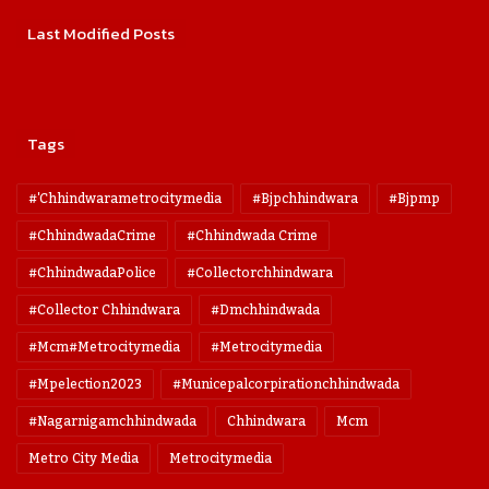
Last Modified Posts
Tags
#'chhindwarametrocitymedia
#bjpchhindwara
#bjpmp
#ChhindwadaCrime
#Chhindwada Crime
#ChhindwadaPolice
#collectorchhindwara
#collector Chhindwara
#dmchhindwada
#mcm#metrocitymedia
#metrocitymedia
#mpelection2023
#municepalcorpirationchhindwada
#nagarnigamchhindwada
Chhindwara
Mcm
Metro City Media
Metrocitymedia