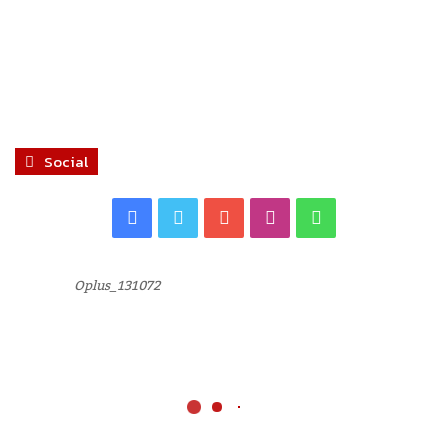
Social
Facebook
Twitter
YouTube
Instagram
WhatsApp
Oplus_131072