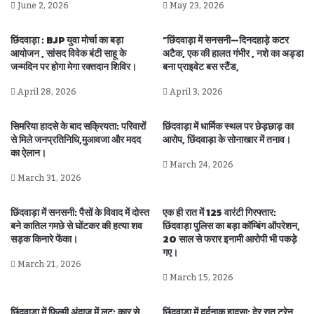
June 2, 2026
May 23, 2026
छिंदवाड़ा : BJP युवा मोर्चा का बड़ा
“छिंदवाड़ा में सनसनी—दिनदहाड़े कटर
आयोजन , सांसद विवेक बंटी साहू के
अटैक, एक की हालत गंभीर , नशे का अड्डा
जन्मदिन पर होगा मेगा रक्तदान शिविर।
बना प्राइवेट बस स्टैंड,
April 28, 2026
April 3, 2026
सिमरिया हादसे के बाद सक्रियता: परिवारों
छिंदवाड़ा में धार्मिक स्थल पर छेड़छाड़ का
से मिले जनप्रतिनिधि,मुआवजा और मदद
आरोप, छिंदवाड़ा के सोनाखार में तनाव।
का ऐलान।
March 24, 2026
March 31, 2026
छिंदवाड़ा में सनसनी: पैसों के विवाद में दोस्त
एक ही रात में 125 वारंटी गिरफ्तार:
बने कातिल गमछे से घोंटकर की हत्या शव
छिंदवाड़ा पुलिस का बड़ा कॉम्बिंग ऑपरेशन,
सड़क किनारे फेंका।
20 साल से फरार इनामी आरोपी भी पकड़े
गए।
March 21, 2026
March 15, 2026
छिंदवाड़ा में फिल्मी अंदाज़ में लूट: कार से
छिंदवाड़ा में दर्दनाक हादसा: देर रात ट्रेन