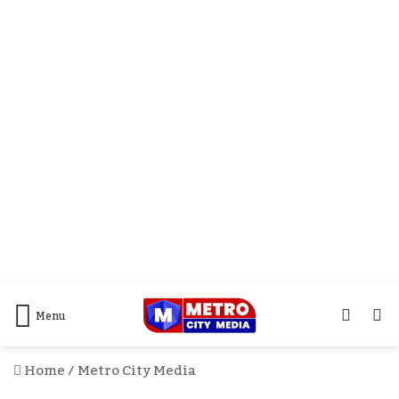
Log
S
Menu
In
F
Home
/
Metro City Media