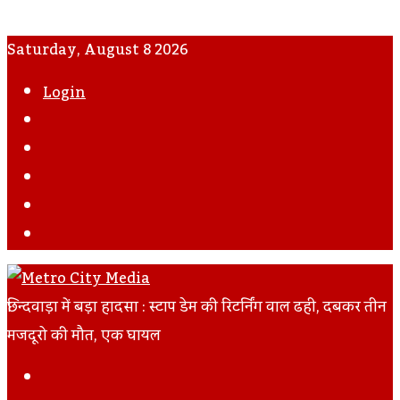
Saturday, August 8 2026
Login
WhatsApp
Instagram
YouTube
Twitter
Facebook
छिन्दवाड़ा में बड़ा हादसा : स्टाप डेम की रिटर्निंग वाल ढही, दबकर तीन
मजदूरो की मौत, एक घायल
Facebook
Twitter
LinkedIn
Tumblr
Pinterest
Reddit
VKontakte
Odnoklassniki
Pocket
Skype
Messenger
Messenger
Share
Print
Previous
Via