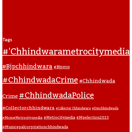
Tags
#'chhindwarametrocitymedia
#bjpchhindwara
#bjpmp
#ChhindwadaCrime
#Chhindwada
#ChhindwadaPolice
Crime
#collectorchhindwara
#collector Chhindwara
#dmchhindwada
#metrocitymedia
#mpelection2023
#mcm#metrocitymedia
#municepalcorpirationchhindwada