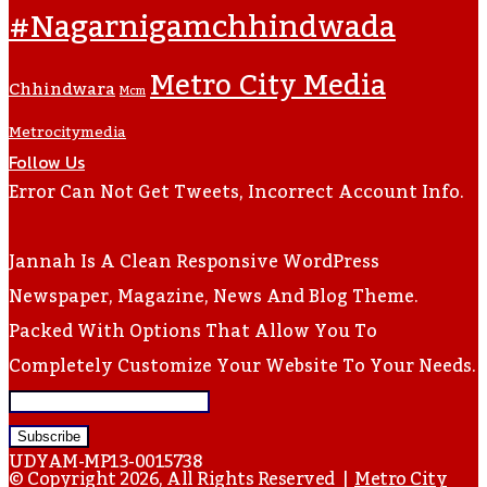
#nagarnigamchhindwada
Metro City Media
Chhindwara
Mcm
Metrocitymedia
Follow Us
Error Can Not Get Tweets, Incorrect Account Info.
Jannah Is A Clean Responsive WordPress
Newspaper, Magazine, News And Blog Theme.
Packed With Options That Allow You To
Completely Customize Your Website To Your Needs.
Enter
Your
UDYAM-MP13-0015738
Email
© Copyright 2026, All Rights Reserved |
Metro City