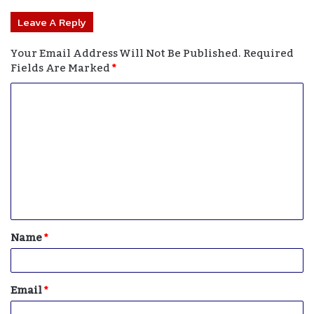
Leave A Reply
Your Email Address Will Not Be Published.
Required
Fields Are Marked
*
C
O
M
M
E
N
T
Name
*
*
Email
*