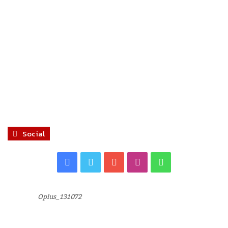
Social
Facebook
Twitter
YouTube
Instagram
WhatsApp
Oplus_131072