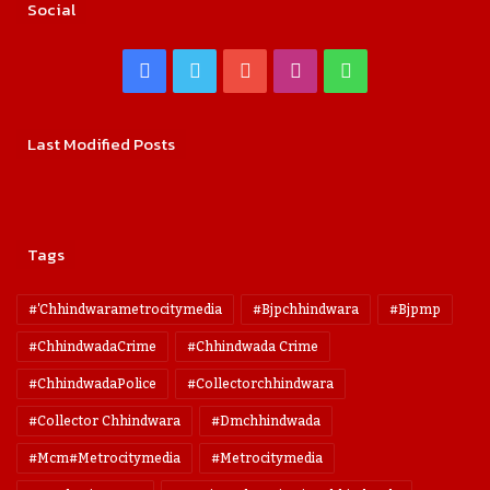
Social
Facebook
Twitter
YouTube
Instagram
WhatsApp
Last Modified Posts
Tags
#'chhindwarametrocitymedia
#bjpchhindwara
#bjpmp
#ChhindwadaCrime
#Chhindwada Crime
#ChhindwadaPolice
#collectorchhindwara
#collector Chhindwara
#dmchhindwada
#mcm#metrocitymedia
#metrocitymedia