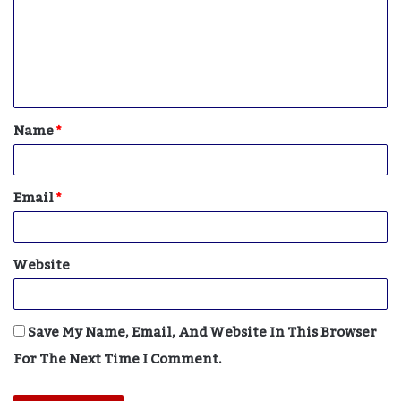
M
M
E
N
T
Name
*
*
Email
*
Website
Save My Name, Email, And Website In This Browser
For The Next Time I Comment.