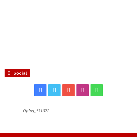
Social
Facebook
Twitter
YouTube
Instagram
WhatsApp
Oplus_131072