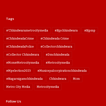
Tags
#'chhindwarametrocitymedia
#bjpchhindwara
#bjpmp
#ChhindwadaCrime
#Chhindwada Crime
#ChhindwadaPolice
#collectorchhindwara
#collector Chhindwara
#dmchhindwada
#mcm#metrocitymedia
#metrocitymedia
#mpelection2023
#municepalcorpirationchhindwada
#nagarnigamchhindwada
Chhindwara
Mcm
Metro City Media
Metrocitymedia
Follow Us