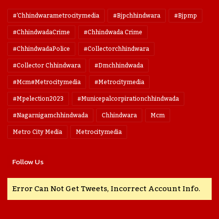
#'chhindwarametrocitymedia
#bjpchhindwara
#bjpmp
#ChhindwadaCrime
#Chhindwada Crime
#ChhindwadaPolice
#collectorchhindwara
#collector Chhindwara
#dmchhindwada
#mcm#metrocitymedia
#metrocitymedia
#mpelection2023
#municepalcorpirationchhindwada
#nagarnigamchhindwada
Chhindwara
Mcm
Metro City Media
Metrocitymedia
Follow Us
Error Can Not Get Tweets, Incorrect Account Info.