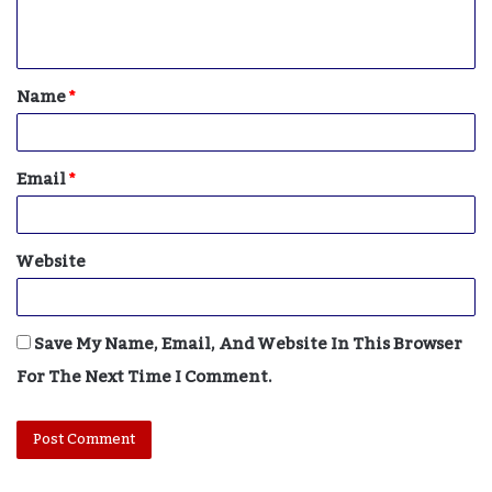
E
N
T
Name
*
*
Email
*
Website
Save My Name, Email, And Website In This Browser
For The Next Time I Comment.