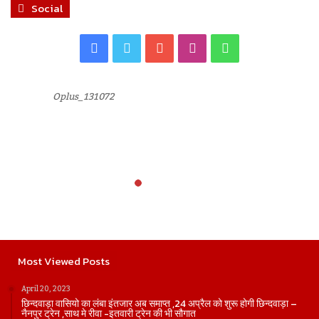
Social
Facebook
Twitter
YouTube
Instagram
WhatsApp
Oplus_131072
Most Viewed Posts
April 20, 2023
छिन्दवाड़ा वासियो का लंबा इंतजार अब समाप्त ,24 अप्रैल को शुरू होगी छिन्दवाड़ा –
नैनपुर ट्रेन ,साथ मे रीवा -इतवारी ट्रेन की भी सौगात