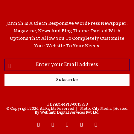
Jannah Is A Clean Responsive WordPress Newspaper,
Magazine, News And Blog Theme. Packed With
Options That Allow You To Completely Customize
Your Website To Your Needs.
Enter
Your
Email
Address
UDYAM-MP13-0015738
© Copyright 2026, All Rights Reserved |
Metro City Media
| Hosted
By
Webmitr Digital Services Pvt. Ltd.
Facebook
Twitter
YouTube
Instagram
WhatsApp