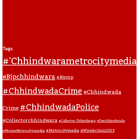
Tags
#'chhindwarametrocitymedia
#bjpchhindwara
#bjpmp
#ChhindwadaCrime
#Chhindwada
#ChhindwadaPolice
Crime
#collectorchhindwara
#collector Chhindwara
#dmchhindwada
#metrocitymedia
#mpelection2023
#mcm#metrocitymedia