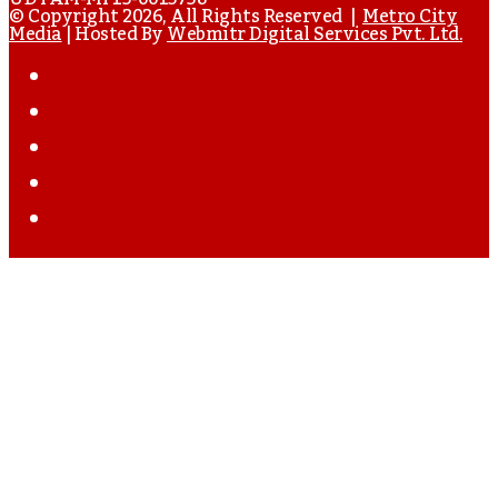
Email
© Copyright 2026, All Rights Reserved |
Metro City
Media
| Hosted By
Webmitr Digital Services Pvt. Ltd.
Address
Facebook
Twitter
YouTube
Instagram
WhatsApp
Back
To
Top
Button