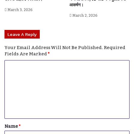
आकर्षण।
March 3, 2026
March 2, 2026
Leave A Reply
Your Email Address Will Not Be Published.
Required
Fields Are Marked
*
C
O
M
M
E
N
T
Name
*
*