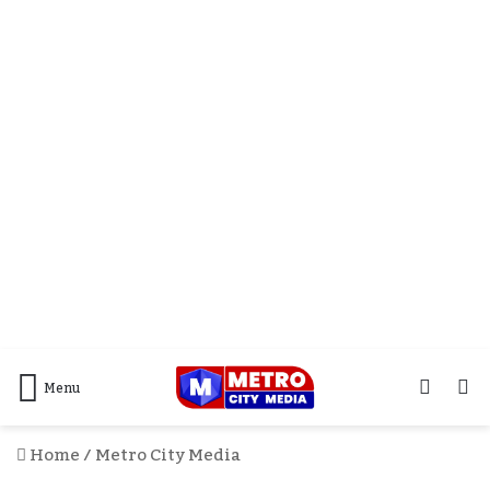
Log
S
Menu
In
F
Home
/
Metro City Media