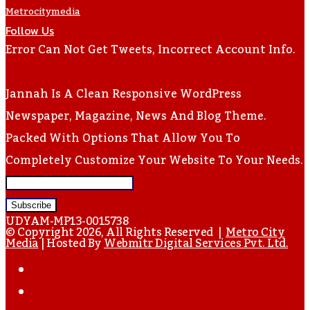
Metrocitymedia
Follow Us
Error Can Not Get Tweets, Incorrect Account Info.
Jannah Is A Clean Responsive WordPress
Newspaper, Magazine, News And Blog Theme.
Packed With Options That Allow You To
Completely Customize Your Website To Your Needs.
Enter
Your
UDYAM-MP13-0015738
Email
© Copyright 2026, All Rights Reserved |
Metro City
Media
| Hosted By
Webmitr Digital Services Pvt. Ltd.
Address
Facebook
Twitter