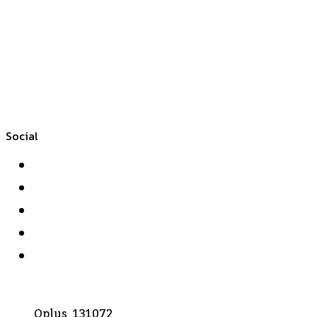
Social
Facebook
Twitter
YouTube
Instagram
WhatsApp
Oplus_131072