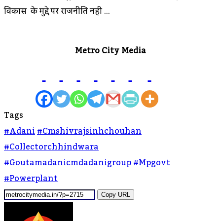
विकास के मुद्दे पर राजनीति नही …
Metro City Media
Tags
#adani
#cmshivrajsinhchouhan
#collectorchhindwara
#goutamadanicmdadanigroup
#mpgovt
#powerplant
Copy URL
Send