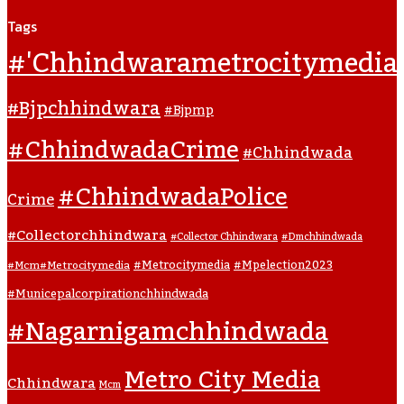
Tags
#'chhindwarametrocitymedia
#bjpchhindwara
#bjpmp
#ChhindwadaCrime
#Chhindwada
#ChhindwadaPolice
Crime
#collectorchhindwara
#collector Chhindwara
#dmchhindwada
#metrocitymedia
#mpelection2023
#mcm#metrocitymedia
#municepalcorpirationchhindwada
#nagarnigamchhindwada
Metro City Media
Chhindwara
Mcm