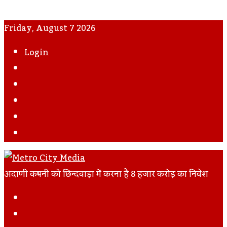
Friday, August 7 2026
Login
WhatsApp
Instagram
YouTube
Twitter
Facebook
अदाणी कम्पनी को छिन्दवाड़ा में करना है 8 हजार करोड़ का निवेश
Facebook
Twitter
LinkedIn
Tumblr
Pinterest
Reddit
VKontakte
Odnoklassniki
Pocket
Skype
Messenger
Messenger
Share
Print
Previous
Via
Post
Next
Email