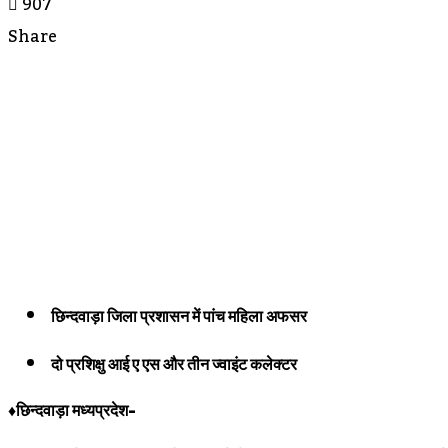
907
Share
Facebook
Twitter
LinkedIn
Messenger
Messenger
WhatsApp
Telegram
Share
Print
Via
Email
छिन्दवाड़ा जिला प्रशासन में पांच महिला अफसर
दो प्रशिक्षु आई ए एस और तीन ज्वाइंट कलेक्टर
♦छिन्दवाड़ा मध्यप्रदेश-