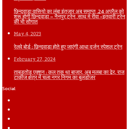
छिन्दवाड़ा वासियो का लंबा इंतजार अब समाप्त ,24 अप्रैल को
शुरू होगी छिन्दवाड़ा – नैनपुर ट्रेन ,साथ मे रीवा -इतवारी ट्रेन
की भी सौगात
May 4, 2023
रेलवे बोर्ड : छिन्दवाड़ा होते हुए जाएंगी आधा दर्जन स्पेशल ट्रेन
February 27, 2024
ताबड़तोड़ एक्शन : कल तक था बाजार, अब मलबा का ढेर, राज
टाकीज क्षेत्र में चला नगर निगम का बुलडोजर
Social
Facebook
Twitter
YouTube
Instagram