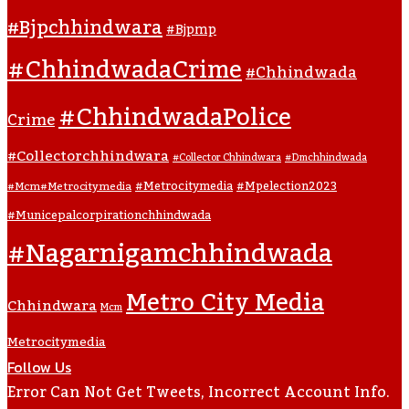
#bjpchhindwara
#bjpmp
#ChhindwadaCrime
#Chhindwada
#ChhindwadaPolice
Crime
#collectorchhindwara
#collector Chhindwara
#dmchhindwada
#metrocitymedia
#mpelection2023
#mcm#metrocitymedia
#municepalcorpirationchhindwada
#nagarnigamchhindwada
Metro City Media
Chhindwara
Mcm
Metrocitymedia
Follow Us
Error Can Not Get Tweets, Incorrect Account Info.