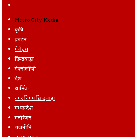
Via
Post
Next
Email
Post
Metro City Media
कृषि
क्राइम
गैजेट्स
छिन्दवाड़ा
टेक्नोलॉजी
देश
धार्मिक
नगर निगम छिन्दवाड़ा
मध्यप्रदेश
मनोरंजन
राजनीति