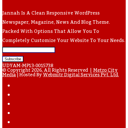
Jannah Is A Clean Responsive WordPress
Newspaper, Magazine, News And Blog Theme.
Packed With Options That Allow You To
Completely Customize Your Website To Your Needs.
Enter
Your
UDYAM-MP13-0015738
Email
© Copyright 2026, All Rights Reserved |
Metro City
Media
| Hosted By
Webmitr Digital Services Pvt. Ltd.
Address
Facebook
Twitter
YouTube
Instagram
WhatsApp