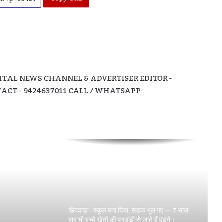
घरेलू विवाद ने ली दो जिंदगियां , पत्नी की हत्या के बाद
पति ने पीया जहर , मासूम बच्चा हुआ अनाथ।
TAL NEWS CHANNEL & ADVERTISER EDITOR -
CT - 9424637011 CALL / WHATSAPP
छिंदवाड़ा में महिला प्रधान आरक्षक ने उठाया खौफनाक
कदम, पेट्रोल डालकर दी जान।
छिंदवाड़ा: SAK नर्सिंग कॉलेज पर बड़ा आरोप — बिना
मान्यता प्रवेश दिया, फीस हड़पी, मांगने पर जान से
मारने की धमकी।
छिंदवाड़ा : स्कूल बना दिया, सड़क भूल गए — 7 साल
बाद भी बच्चे खेतों की पगडंडी से जाते हैं पढ़ने।