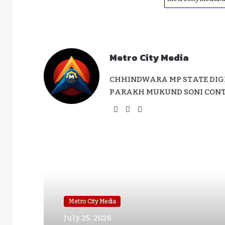
Metro City Media
CHHINDWARA MP STATE DIGI
PARAKH MUKUND SONI CONTA
Website
Facebook
Instagram
Read Next
Metro City Media
July 25, 2026
Metro City Media