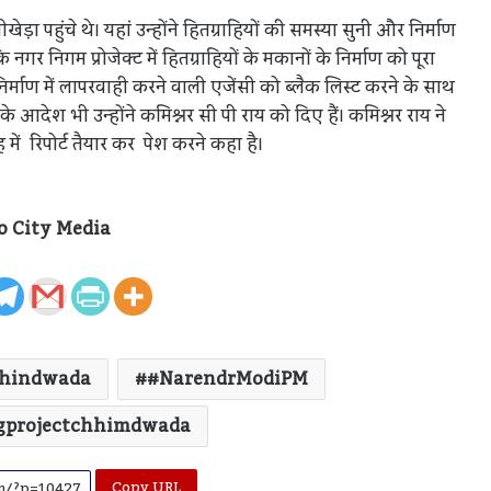
 पहुंचे थे। यहां उन्होंने हितग्राहियों की समस्या सुनी और निर्माण
गर निगम प्रोजेक्ट में हितग्राहियों के मकानों के निर्माण को पूरा
्माण में लापरवाही करने वाली एजेंसी को ब्लैक लिस्ट करने के साथ
 के आदेश भी उन्होंने कमिश्नर सी पी राय को दिए हैं। कमिश्नर राय ने
ं रिपोर्ट तैयार कर पेश करने कहा है।
लापरवाह प्रशासन! देर रात युवक पर जानलेवा हमला
— हाथ फ्रैक्चर , चाकू के घाव, फिर भी पुलिस ने नहीं
o City Media
लगाई सही धारा परिजनों का आरोप
छिंदवाड़ा में पुलिस का बड़ा एक्शन — 60 लीटर अवैध
शराब जब्त, 5 बदमाश गिरफ्तार
hhindwada
#NarendrModiPM
gprojectchhimdwada
छिंदवाड़ा: 40 पेटी शराब पकड़ी, पुलिस बोली 27 —
कहां गईं बाकी 16 पेटियां?
Copy URL