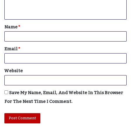
E
N
T
Name
*
*
Email
*
Website
Save My Name, Email, And Website In This Browser
For The Next Time I Comment.