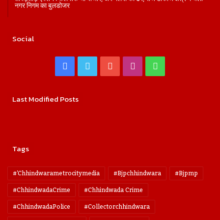
नगर निगम का बुलडोजर
Social
Facebook
Twitter
YouTube
Instagram
WhatsApp
Last Modified Posts
Tags
#'chhindwarametrocitymedia
#bjpchhindwara
#bjpmp
#ChhindwadaCrime
#Chhindwada Crime
#ChhindwadaPolice
#collectorchhindwara