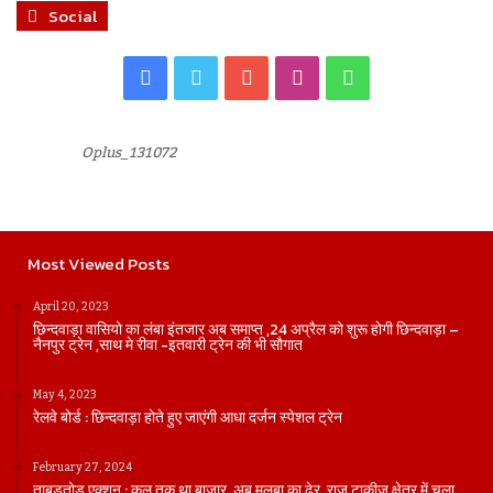
Social
Facebook
Twitter
YouTube
Instagram
WhatsApp
Oplus_131072
Most Viewed Posts
April 20, 2023
छिन्दवाड़ा वासियो का लंबा इंतजार अब समाप्त ,24 अप्रैल को शुरू होगी छिन्दवाड़ा –
नैनपुर ट्रेन ,साथ मे रीवा -इतवारी ट्रेन की भी सौगात
May 4, 2023
रेलवे बोर्ड : छिन्दवाड़ा होते हुए जाएंगी आधा दर्जन स्पेशल ट्रेन
February 27, 2024
ताबड़तोड़ एक्शन : कल तक था बाजार, अब मलबा का ढेर, राज टाकीज क्षेत्र में चला