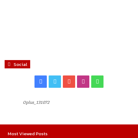
Social
Facebook
Twitter
YouTube
Instagram
WhatsApp
Oplus_131072
Most Viewed Posts