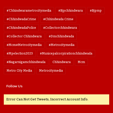
#'chhindwarametrocitymedia
#bjpchhindwara
#bjpmp
#ChhindwadaCrime
#Chhindwada Crime
#ChhindwadaPolice
#collectorchhindwara
#collector Chhindwara
#dmchhindwada
#mcm#metrocitymedia
#metrocitymedia
#mpelection2023
#municepalcorpirationchhindwada
#nagarnigamchhindwada
Chhindwara
Mcm
Metro City Media
Metrocitymedia
Follow Us
Error Can Not Get Tweets, Incorrect Account Info.