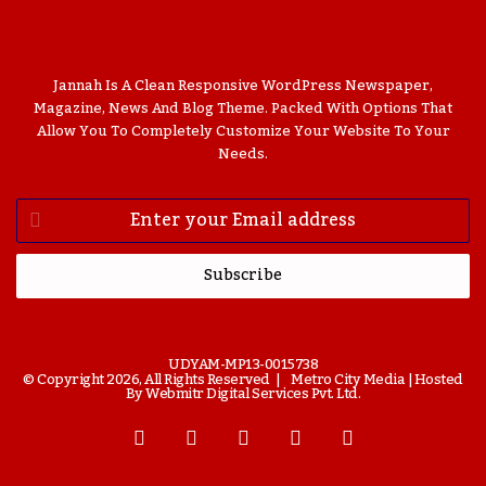
Jannah Is A Clean Responsive WordPress Newspaper,
Magazine, News And Blog Theme. Packed With Options That
Allow You To Completely Customize Your Website To Your
Needs.
Enter
Your
Email
Address
UDYAM-MP13-0015738
© Copyright 2026, All Rights Reserved |
Metro City Media
| Hosted
By
Webmitr Digital Services Pvt. Ltd.
Facebook
Twitter
YouTube
Instagram
WhatsApp