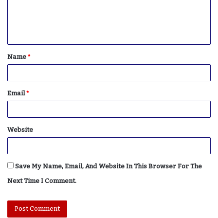
M
E
N
T
Name
*
*
Email
*
Website
Save My Name, Email, And Website In This Browser For The
Next Time I Comment.