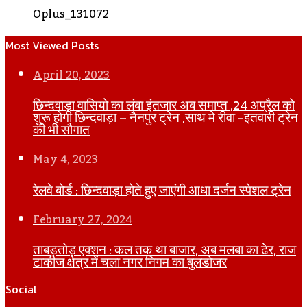
Oplus_131072
Most Viewed Posts
April 20, 2023
छिन्दवाड़ा वासियो का लंबा इंतजार अब समाप्त ,24 अप्रैल को
शुरू होगी छिन्दवाड़ा – नैनपुर ट्रेन ,साथ मे रीवा -इतवारी ट्रेन
की भी सौगात
May 4, 2023
रेलवे बोर्ड : छिन्दवाड़ा होते हुए जाएंगी आधा दर्जन स्पेशल ट्रेन
February 27, 2024
ताबड़तोड़ एक्शन : कल तक था बाजार, अब मलबा का ढेर, राज
टाकीज क्षेत्र में चला नगर निगम का बुलडोजर
Social