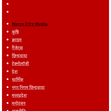
Facebook
Twitter
LinkedIn
Tumblr
Pinterest
Reddit
VKontakte
Odnoklassniki
Pocket
Skype
Messenger
Messenger
Share
Print
Previous
Via
Post
Next
Email
Post
Metro City Media
कृषि
क्राइम
गैजेट्स
छिन्दवाड़ा
टेक्नोलॉजी
देश
धार्मिक
नगर निगम छिन्दवाड़ा
मध्यप्रदेश
मनोरंजन