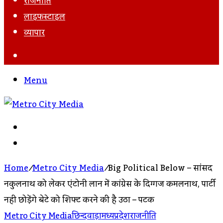
राजनीति
लाइफस्टाइल
व्यापार
Search
For
Menu
Search
For
Log
In
Home
/
Metro City Media
/
Big Political Below – सांसद
नकुलनाथ को लेकर एंटोनी प्लान में कांग्रेस के दिग्गज कमलनाथ, पार्टी
नही छोड़ेंगे बेटे को शिफ्ट करने की है उठा – पटक
Metro City Media
छिन्दवाड़ा
मध्यप्रदेश
राजनीति