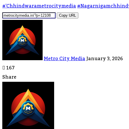
#'chhindwarametrocitymedia
#nagarnigamchhind
Copy URL
Send
An
Email
Metro City Media
January 3, 2026
167
Share
Facebook
Twitter
LinkedIn
Messenger
Messenger
WhatsApp
Telegram
Share
Print
Via
Email