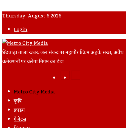
Thursday, August 6 2026
Login
Fac
Tw
Yo
I
छिंदवाड़ा ताज़ा खबर: जल संकट पर महापौर विक्रम अहके सख्त, अवैध
कनेक्शनों पर चलेगा निगम का डंडा
Facebook
Twitter
LinkedIn
Tumblr
Pinterest
Reddit
VKontakte
Odnoklassniki
Pocket
Skype
Messenger
Messenger
Share
Print
Previous
Next
Via
Post
Post
Email
Metro City Media
कृषि
क्राइम
गैजेट्स