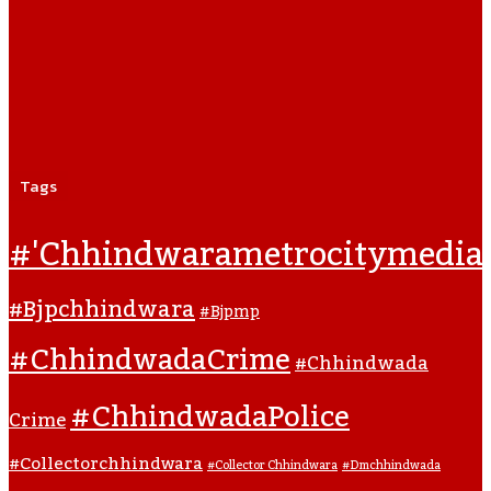
Tags
#'chhindwarametrocitymedia
#bjpchhindwara
#bjpmp
#ChhindwadaCrime
#Chhindwada
#ChhindwadaPolice
Crime
#collectorchhindwara
#collector Chhindwara
#dmchhindwada