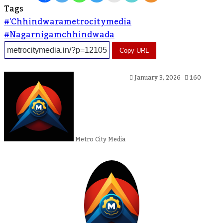
Tags
#'chhindwarametrocitymedia
#nagarnigamchhindwada
Copy URL
Send
January 3, 2026
160
An
Email
Metro City Media