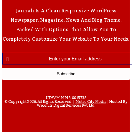
Jannah Is A Clean Responsive WordPress
Newspaper, Magazine, News And Blog Theme.
Packed With Options That Allow You To
Completely Customize Your Website To Your Needs.
Enter
Your
Email
Address
UDYAM-MP13-0015738
© Copyright 2026, All Rights Reserved |
Metro City Media
| Hosted By
Webmitr Digital Services Pvt. Ltd.
Facebook
Twitter
YouTube
Instagram
WhatsApp