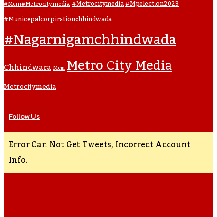
#metrocitymedia
#mpelection2023
#mcm#metrocitymedia
#municepalcorpirationchhindwada
#nagarnigamchhindwada
Metro City Media
Chhindwara
Mcm
Metrocitymedia
Follow Us
Error Can Not Get Tweets, Incorrect Account
Info.