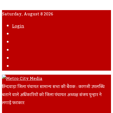
Saturday, August 8 2026
Login
WhatsApp
Instagram
YouTube
Twitter
Facebook
छिन्दवाड़ा जिला पंचायत सामान्य सभा की बैठक : कागजी उपलब्धि
बताने वाले अधिकारियों को जिला पंचायत अध्यक्ष संजय पुन्हार ने
लगाई फटकार
Facebook
Twitter
LinkedIn
Tumblr
Pinterest
Reddit
VKontakte
Odnoklassniki
Pocket
Skype
Messenger
Messenger
Share
Print