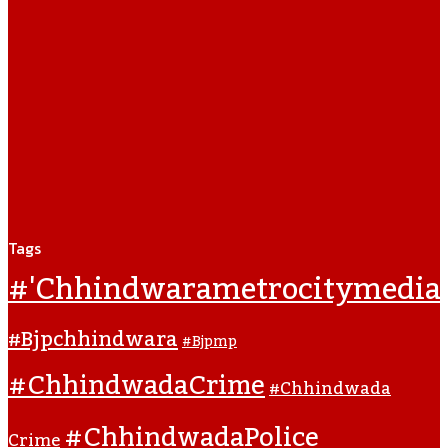
Tags
#'chhindwarametrocitymedia
#bjpchhindwara
#bjpmp
#ChhindwadaCrime
#Chhindwada
#ChhindwadaPolice
Crime