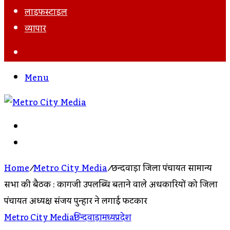
लाइफस्टाइल
व्यापार
Search
For
Menu
Search
For
Log
In
Home
/
Metro City Media
/
छिन्दवाड़ा जिला पंचायत सामान्य
सभा की बैठक : कागजी उपलब्धि बताने वाले अधिकारियों को जिला
पंचायत अध्यक्ष संजय पुन्हार ने लगाई फटकार
Metro City Media
छिन्दवाड़ा
मध्यप्रदेश