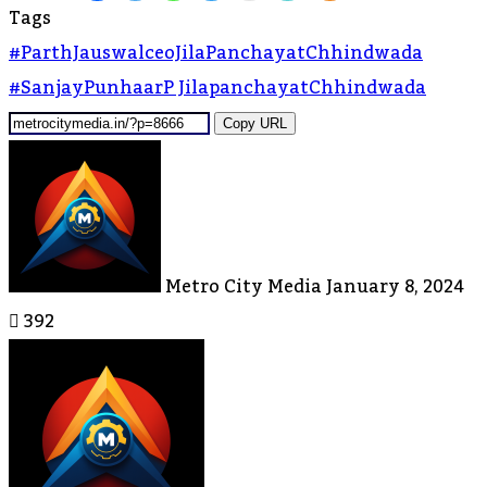
Tags
#parthJauswalceoJilaPanchayatChhindwada
#SanjayPunhaarP JilapanchayatChhindwada
Copy URL
Send
An
Email
Metro City Media
January 8, 2024
392