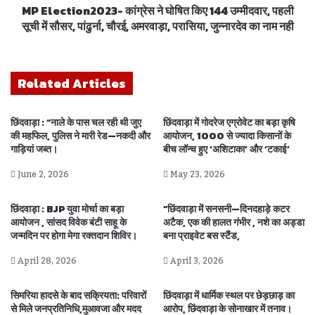
MP Election2023- कांग्रेस ने घोषित किए 144 उम्मीदवार, पहली
सूची में सौसर, पांढुर्ना, चौरई, अमरवाड़ा, परासिया, जुन्नारदेव का नाम नही
Related Articles
छिंदवाड़ा : “नाले के पास चल रही थी जुए
छिंदवाड़ा में गोदरेज एग्रोवेट का बड़ा कृषि
की महफिल, पुलिस ने मारी रेड—नकदी और
आयोजन, 1000 से ज्यादा किसानों के
गाड़ियां जब्त।
बीच लॉन्च हुए ‘अशिटाका’ और ‘टकाई’
June 2, 2026
May 23, 2026
छिंदवाड़ा : BJP युवा मोर्चा का बड़ा
“छिंदवाड़ा में सनसनी—दिनदहाड़े कटर
आयोजन , सांसद विवेक बंटी साहू के
अटैक, एक की हालत गंभीर , नशे का अड्डा
जन्मदिन पर होगा मेगा रक्तदान शिविर।
बना प्राइवेट बस स्टैंड,
April 28, 2026
April 3, 2026
सिमरिया हादसे के बाद सक्रियता: परिवारों
छिंदवाड़ा में धार्मिक स्थल पर छेड़छाड़ का
से मिले जनप्रतिनिधि,मुआवजा और मदद
आरोप, छिंदवाड़ा के सोनाखार में तनाव।