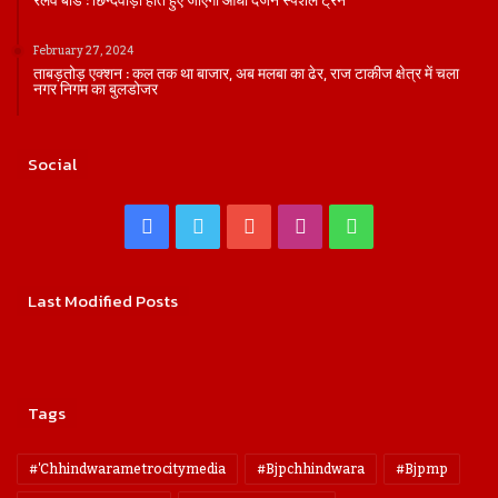
रेलवे बोर्ड : छिन्दवाड़ा होते हुए जाएंगी आधा दर्जन स्पेशल ट्रेन
February 27, 2024
ताबड़तोड़ एक्शन : कल तक था बाजार, अब मलबा का ढेर, राज टाकीज क्षेत्र में चला
नगर निगम का बुलडोजर
Social
Facebook
Twitter
YouTube
Instagram
WhatsApp
Last Modified Posts
Tags
#'chhindwarametrocitymedia
#bjpchhindwara
#bjpmp