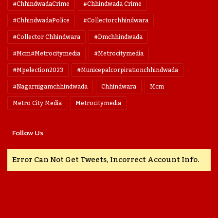
#ChhindwadaCrime
#Chhindwada Crime
#ChhindwadaPolice
#collectorchhindwara
#collector Chhindwara
#dmchhindwada
#mcm#metrocitymedia
#metrocitymedia
#mpelection2023
#municepalcorpirationchhindwada
#nagarnigamchhindwada
Chhindwara
Mcm
Metro City Media
Metrocitymedia
Follow Us
Error Can Not Get Tweets, Incorrect Account Info.