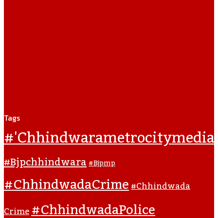
Tags
#'chhindwarametrocitymedia
#bjpchhindwara
#bjpmp
#ChhindwadaCrime
#Chhindwada
#ChhindwadaPolice
Crime