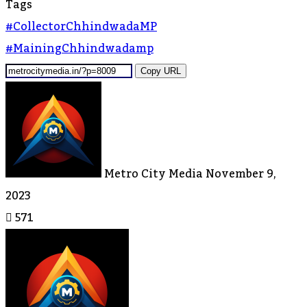
Tags
#CollectorChhindwadaMP
#MainingChhindwadamp
Copy URL
Send
An
Email
Metro City Media
November 9,
2023
571