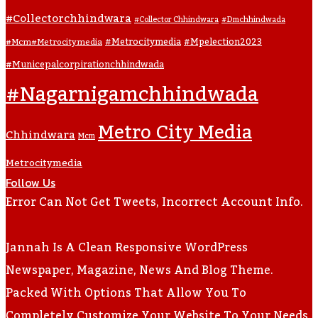
#collectorchhindwara
#collector Chhindwara
#dmchhindwada
#metrocitymedia
#mpelection2023
#mcm#metrocitymedia
#municepalcorpirationchhindwada
#nagarnigamchhindwada
Metro City Media
Chhindwara
Mcm
Metrocitymedia
Follow Us
Error Can Not Get Tweets, Incorrect Account Info.
Jannah Is A Clean Responsive WordPress
Newspaper, Magazine, News And Blog Theme.
Packed With Options That Allow You To
Completely Customize Your Website To Your Needs.