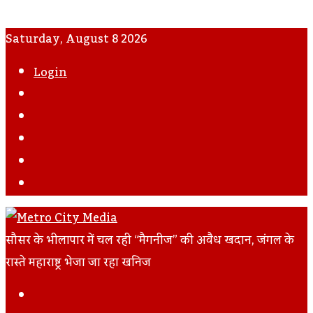
Saturday, August 8 2026
Login
WhatsApp
Instagram
YouTube
Twitter
Facebook
सौसर के भीलापार में चल रही “मैगनीज” की अवैध खदान, जंगल के
रास्ते महाराष्ट्र भेजा जा रहा खनिज
Facebook
Twitter
LinkedIn
Tumblr
Pinterest
Reddit
VKontakte
Odnoklassniki
Pocket
Skype
Messenger
Messenger
Share
Print
Previous
Via