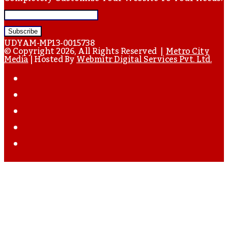
Enter
Your
UDYAM-MP13-0015738
Email
© Copyright 2026, All Rights Reserved |
Metro City
Media
| Hosted By
Webmitr Digital Services Pvt. Ltd.
Address
Facebook
Twitter
YouTube
Instagram
WhatsApp
Back
To
Top
Button