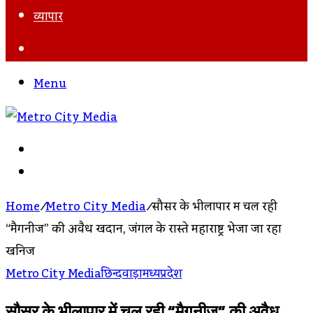
व्यापार
Search
For
Menu
Search
For
Log
In
Home
/
Metro City Media
/
सौसर के भीलापार में चल रही
“मैगनीज” की अवैध खदान, जंगल के रास्ते महाराष्ट्र भेजा जा रहा
खनिज
Metro City Media
छिन्दवाड़ा
मध्यप्रदेश
सौसर के भीलापार में चल रही “मैगनीज” की अवैध