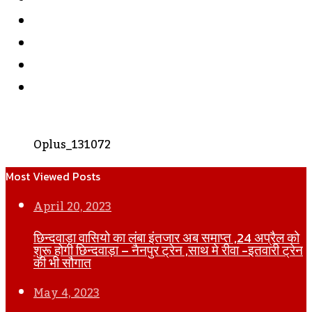
Twitter
YouTube
Instagram
WhatsApp
Oplus_131072
Most Viewed Posts
April 20, 2023
छिन्दवाड़ा वासियो का लंबा इंतजार अब समाप्त ,24 अप्रैल को
शुरू होगी छिन्दवाड़ा – नैनपुर ट्रेन ,साथ मे रीवा -इतवारी ट्रेन
की भी सौगात
May 4, 2023