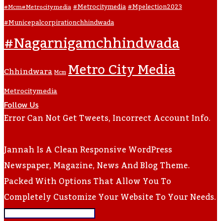
#metrocitymedia
#mpelection2023
#mcm#metrocitymedia
#municepalcorpirationchhindwada
#nagarnigamchhindwada
Metro City Media
Chhindwara
Mcm
Metrocitymedia
Follow Us
Error Can Not Get Tweets, Incorrect Account Info.
Jannah Is A Clean Responsive WordPress
Newspaper, Magazine, News And Blog Theme.
Packed With Options That Allow You To
Completely Customize Your Website To Your Needs.
Enter