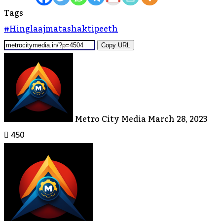
Tags
#hinglaajmatashaktipeeth
Copy URL
Send
An
Email
Metro City Media
March 28, 2023
450