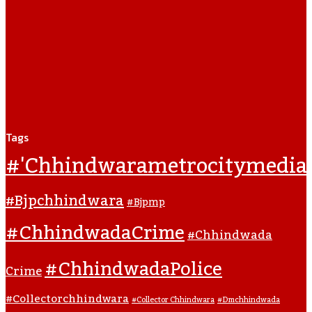
Tags
#'chhindwarametrocitymedia
#bjpchhindwara
#bjpmp
#ChhindwadaCrime
#Chhindwada
#ChhindwadaPolice
Crime
#collectorchhindwara
#collector Chhindwara
#dmchhindwada