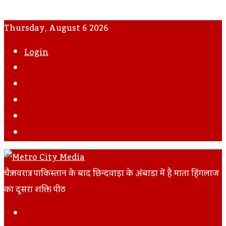
Thursday, August 6 2026
Login
WhatsApp
Instagram
YouTube
Twitter
Facebook
चैत्र नवरात्र : पाकिस्तान के बाद छिन्दवाड़ा के अंबाडा में है माता हिंगलाज
का दूसरा शक्ति पीठ
Facebook
Twitter
LinkedIn
Tumblr
Pinterest
Reddit
VKontakte
Odnoklassniki
Pocket
Skype
Messenger
Messenger
Share
Print
Previous
Via