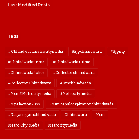
Last Modified Posts
Tags
#'chhindwarametrocitymedia
#bjpchhindwara
#bjpmp
#ChhindwadaCrime
#Chhindwada Crime
#ChhindwadaPolice
#collectorchhindwara
#collector Chhindwara
#dmchhindwada
#mcm#metrocitymedia
#metrocitymedia
#mpelection2023
#municepalcorpirationchhindwada
#nagarnigamchhindwada
Chhindwara
Mcm
Metro City Media
Metrocitymedia