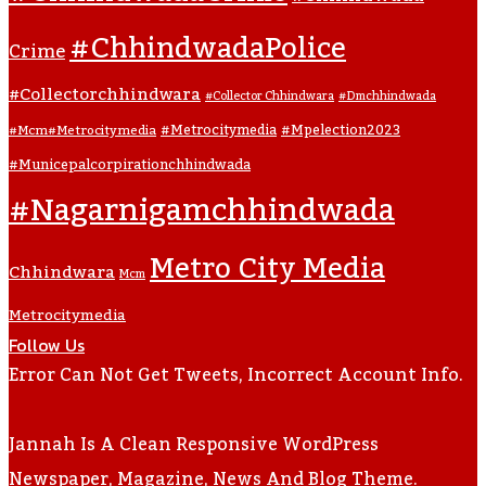
#ChhindwadaPolice
Crime
#collectorchhindwara
#collector Chhindwara
#dmchhindwada
#metrocitymedia
#mpelection2023
#mcm#metrocitymedia
#municepalcorpirationchhindwada
#nagarnigamchhindwada
Metro City Media
Chhindwara
Mcm
Metrocitymedia
Follow Us
Error Can Not Get Tweets, Incorrect Account Info.
Jannah Is A Clean Responsive WordPress
Newspaper, Magazine, News And Blog Theme.