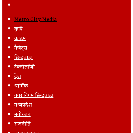
Via
Post
Next
Email
Post
Metro City Media
कृषि
क्राइम
गैजेट्स
छिन्दवाड़ा
टेक्नोलॉजी
देश
धार्मिक
नगर निगम छिन्दवाड़ा
मध्यप्रदेश
मनोरंजन
राजनीति