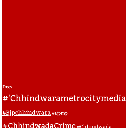
Tags
#'chhindwarametrocitymedia
#bjpchhindwara
#bjpmp
#ChhindwadaCrime
#Chhindwada