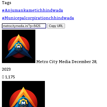
Tags
#anjumankametichhindwada
#municepalcorpirationchhindwada
Copy URL
Send
An
Email
Metro City Media
December 28,
2023
1,175