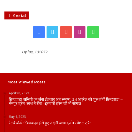
Social
Facebook
Twitter
YouTube
Instagram
WhatsApp
Oplus_131072
Most Viewed Posts
April 20, 2023
छिन्दवाड़ा वासियो का लंबा इंतजार अब समाप्त ,24 अप्रैल को शुरू होगी छिन्दवाड़ा –
नैनपुर ट्रेन ,साथ मे रीवा -इतवारी ट्रेन की भी सौगात
May 4, 2023
रेलवे बोर्ड : छिन्दवाड़ा होते हुए जाएंगी आधा दर्जन स्पेशल ट्रेन