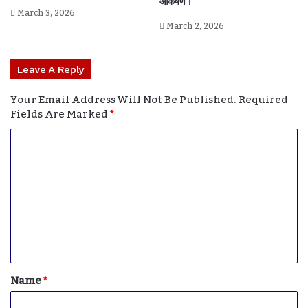
आकर्षण।
March 3, 2026
March 2, 2026
Leave A Reply
Your Email Address Will Not Be Published.
Required
Fields Are Marked
*
C
O
M
M
E
N
T
Name
*
*