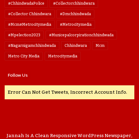
#ChhindwadaPolice
#collectorchhindwara
#collector Chhindwara
#dmchhindwada
#mcm#metrocitymedia
#metrocitymedia
#mpelection2023
#municepalcorpirationchhindwada
#nagarnigamchhindwada
Chhindwara
Mcm
Metro City Media
Metrocitymedia
Follow Us
Error Can Not Get Tweets, Incorrect Account Info.
Jannah Is A Clean Responsive WordPress Newspaper,