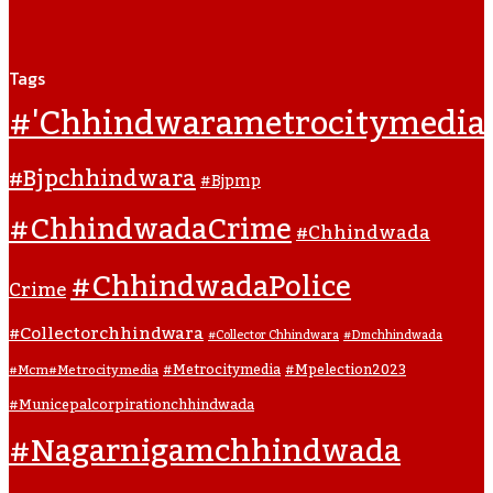
Tags
#'chhindwarametrocitymedia
#bjpchhindwara
#bjpmp
#ChhindwadaCrime
#Chhindwada
#ChhindwadaPolice
Crime
#collectorchhindwara
#collector Chhindwara
#dmchhindwada
#metrocitymedia
#mpelection2023
#mcm#metrocitymedia
#municepalcorpirationchhindwada
#nagarnigamchhindwada