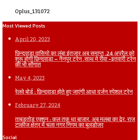
Oplus_131072
Most Viewed Posts
April 20, 2023
छिन्दवाड़ा वासियो का लंबा इंतजार अब समाप्त ,24 अप्रैल को
शुरू होगी छिन्दवाड़ा – नैनपुर ट्रेन ,साथ मे रीवा -इतवारी ट्रेन
की भी सौगात
May 4, 2023
रेलवे बोर्ड : छिन्दवाड़ा होते हुए जाएंगी आधा दर्जन स्पेशल ट्रेन
February 27, 2024
ताबड़तोड़ एक्शन : कल तक था बाजार, अब मलबा का ढेर, राज
टाकीज क्षेत्र में चला नगर निगम का बुलडोजर
Social