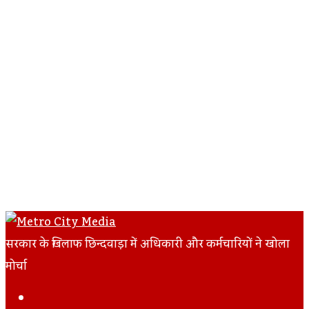
सरकार के खिलाफ छिन्दवाड़ा में अधिकारी और कर्मचारियों ने खोला
मोर्चा
Facebook
Twitter
LinkedIn
Tumblr
Pinterest
Reddit
VKontakte
Odnoklassniki
Pocket
Skype
Messenger
Messenger
Share
Print
Previous