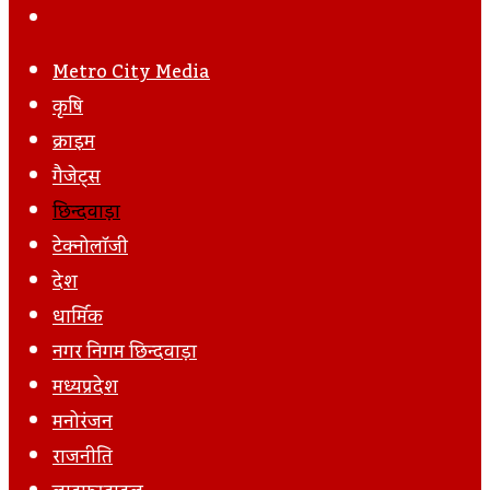
Via
Post
Next
Email
Post
Metro City Media
कृषि
क्राइम
गैजेट्स
छिन्दवाड़ा
टेक्नोलॉजी
देश
धार्मिक
नगर निगम छिन्दवाड़ा
मध्यप्रदेश
मनोरंजन
राजनीति