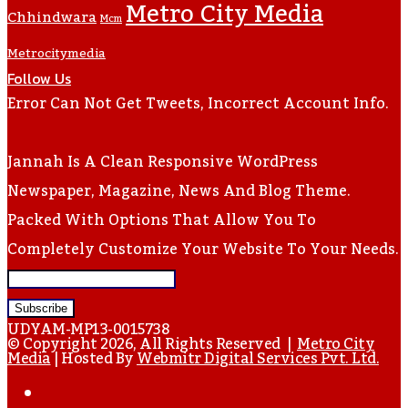
Metro City Media
Chhindwara
Mcm
Metrocitymedia
Follow Us
Error Can Not Get Tweets, Incorrect Account Info.
Jannah Is A Clean Responsive WordPress
Newspaper, Magazine, News And Blog Theme.
Packed With Options That Allow You To
Completely Customize Your Website To Your Needs.
Enter
Your
UDYAM-MP13-0015738
Email
© Copyright 2026, All Rights Reserved |
Metro City
Media
| Hosted By
Webmitr Digital Services Pvt. Ltd.
Address
Facebook