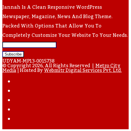
Jannah Is A Clean Responsive WordPress
Newspaper, Magazine, News And Blog Theme.
Packed With Options That Allow You To
Completely Customize Your Website To Your Needs.
Enter
Your
UDYAM-MP13-0015738
Email
© Copyright 2026, All Rights Reserved |
Metro City
Media
| Hosted By
Webmitr Digital Services Pvt. Ltd.
Address
Facebook
Twitter
YouTube
Instagram
WhatsApp