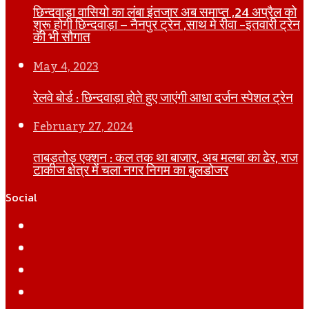
छिन्दवाड़ा वासियो का लंबा इंतजार अब समाप्त ,24 अप्रैल को
शुरू होगी छिन्दवाड़ा – नैनपुर ट्रेन ,साथ मे रीवा -इतवारी ट्रेन
की भी सौगात
May 4, 2023
रेलवे बोर्ड : छिन्दवाड़ा होते हुए जाएंगी आधा दर्जन स्पेशल ट्रेन
February 27, 2024
ताबड़तोड़ एक्शन : कल तक था बाजार, अब मलबा का ढेर, राज
टाकीज क्षेत्र में चला नगर निगम का बुलडोजर
Social
Facebook
Twitter
YouTube
Instagram