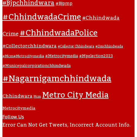
#bjpchhindwara
#bjpmp
#ChhindwadaCrime
#Chhindwada
#ChhindwadaPolice
Crime
#collectorchhindwara
#collector Chhindwara
#dmchhindwada
#metrocitymedia
#mpelection2023
#mcm#metrocitymedia
#municepalcorpirationchhindwada
#nagarnigamchhindwada
Metro City Media
Chhindwara
Mcm
Metrocitymedia
Follow Us
Error Can Not Get Tweets, Incorrect Account Info.