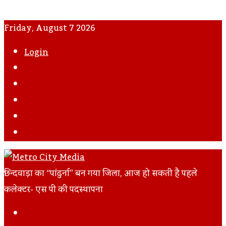
Friday, August 7 2026
Login
WhatsApp
Instagram
YouTube
Twitter
Facebook
छिन्दवाड़ा का “पांढुर्ना” बन गया जिला, आज हो सकती है पहले
कलेक्टर- एस पी की पदस्थापना
Facebook
Twitter
LinkedIn
Tumblr
Pinterest
Reddit
VKontakte
Odnoklassniki
Pocket
Skype
Messenger
Messenger
Share
Print
Previous
Via