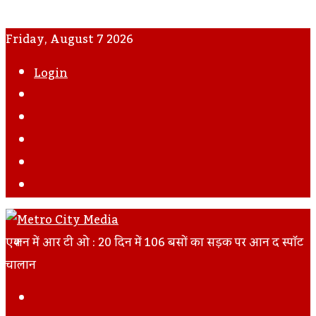
Friday, August 7 2026
Login
WhatsApp
Instagram
YouTube
Twitter
Facebook
एक्शन में आर टी ओ : 20 दिन में 106 बसों का सड़क पर आन द स्पॉट
चालान
Facebook
Twitter
LinkedIn
Tumblr
Pinterest
Reddit
VKontakte
Odnoklassniki
Pocket
Skype
Messenger
Messenger
Share
Print
Previous
Via