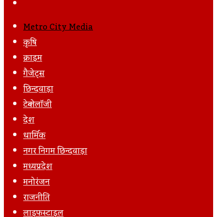
Post
Next
Email
Post
Metro City Media
कृषि
क्राइम
गैजेट्स
छिन्दवाड़ा
टेक्नोलॉजी
देश
धार्मिक
नगर निगम छिन्दवाड़ा
मध्यप्रदेश
मनोरंजन
राजनीति
लाइफस्टाइल