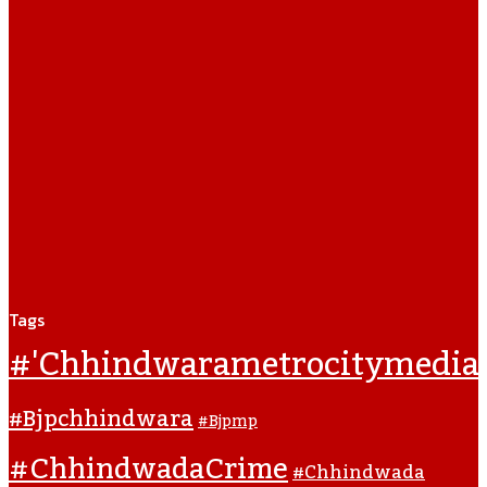
Tags
#'chhindwarametrocitymedia
#bjpchhindwara
#bjpmp
#ChhindwadaCrime
#Chhindwada