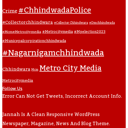
#ChhindwadaPolice
Crime
#collectorchhindwara
#collector Chhindwara
#dmchhindwada
#metrocitymedia
#mpelection2023
#mcm#metrocitymedia
#municepalcorpirationchhindwada
#nagarnigamchhindwada
Metro City Media
Chhindwara
Mcm
Metrocitymedia
Follow Us
Error Can Not Get Tweets, Incorrect Account Info.
Jannah Is A Clean Responsive WordPress
Newspaper, Magazine, News And Blog Theme.