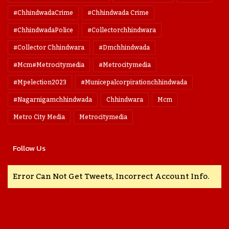
#ChhindwadaCrime
#Chhindwada Crime
#ChhindwadaPolice
#collectorchhindwara
#collector Chhindwara
#dmchhindwada
#mcm#metrocitymedia
#metrocitymedia
#mpelection2023
#municepalcorpirationchhindwada
#nagarnigamchhindwada
Chhindwara
Mcm
Metro City Media
Metrocitymedia
Follow Us
Error Can Not Get Tweets, Incorrect Account Info.