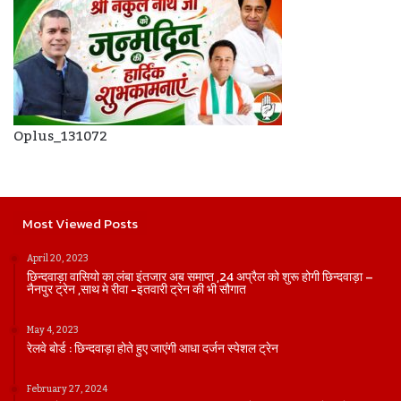
Oplus_131072
Most Viewed Posts
April 20, 2023
छिन्दवाड़ा वासियो का लंबा इंतजार अब समाप्त ,24 अप्रैल को शुरू होगी छिन्दवाड़ा –
नैनपुर ट्रेन ,साथ मे रीवा -इतवारी ट्रेन की भी सौगात
May 4, 2023
रेलवे बोर्ड : छिन्दवाड़ा होते हुए जाएंगी आधा दर्जन स्पेशल ट्रेन
February 27, 2024