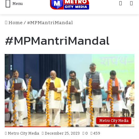
Log
S
Menu
In
F
Home
/
#MPMantriMandal
#MPMantriMandal
Metro City Media
Metro City Media
December 25, 2023
0
459