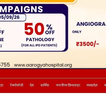
ाड़ा
टेक्नोलॉजी
देश
धार्मिक
नगर निगम छिन्दवाड़ा
मध्यप्रदेश
म