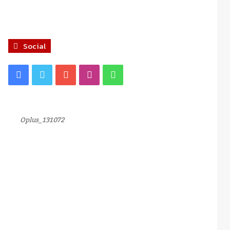
Social
Facebook
Twitter
YouTube
Instagram
WhatsApp
Oplus_131072