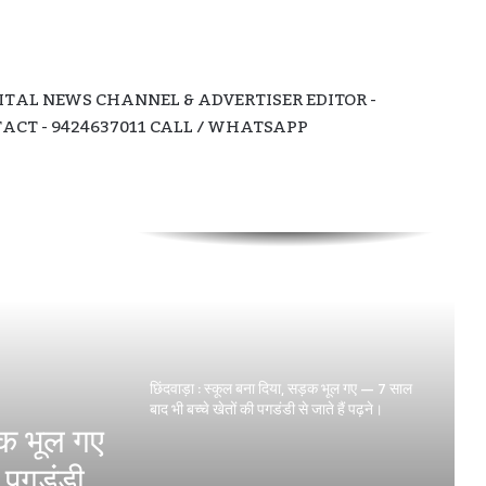
छिंदवाड़ा में महिला प्रधान आरक्षक ने उठाया खौफनाक
कदम, पेट्रोल डालकर दी जान।
TAL NEWS CHANNEL & ADVERTISER EDITOR -
CT - 9424637011 CALL / WHATSAPP
छिंदवाड़ा: SAK नर्सिंग कॉलेज पर बड़ा आरोप — बिना
मान्यता प्रवेश दिया, फीस हड़पी, मांगने पर जान से
मारने की धमकी।
छिंदवाड़ा : स्कूल बना दिया, सड़क भूल गए — 7 साल
बाद भी बच्चे खेतों की पगडंडी से जाते हैं पढ़ने।
घोड़े पर सवार हुए निगम अध्यक्ष सोनू मागो —
कार्यकर्ताओं ने मनाया धूमधाम से जन्मदिन , की पद
 सोनू मागो
उनती की कामना।
म से