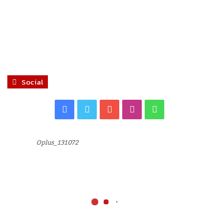
Social
Facebook
Twitter
YouTube
Instagram
WhatsApp
Oplus_131072