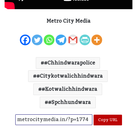
Metro City Media
#chhindwarapolice
#citykotwalichhindwara
#kotwalichhindwara
#spchhundwara
Copy URL