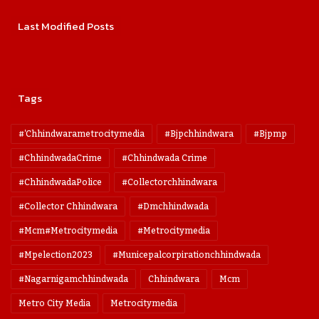
Last Modified Posts
Tags
#'chhindwarametrocitymedia
#bjpchhindwara
#bjpmp
#ChhindwadaCrime
#Chhindwada Crime
#ChhindwadaPolice
#collectorchhindwara
#collector Chhindwara
#dmchhindwada
#mcm#metrocitymedia
#metrocitymedia
#mpelection2023
#municepalcorpirationchhindwada
#nagarnigamchhindwada
Chhindwara
Mcm
Metro City Media
Metrocitymedia