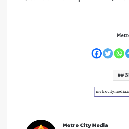
Metr
# N
Metro City Media