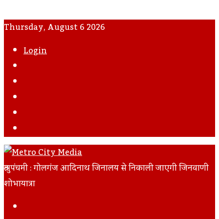
Thursday, August 6 2026
Login
WhatsApp
Instagram
YouTube
Twitter
Facebook
श्रुत पंचमी : गोलगंज आदिनाथ जिनालय से निकाली जाएगी जिनवाणी
शोभायात्रा
Facebook
Twitter
LinkedIn
Tumblr
Pinterest
Reddit
VKontakte
Odnoklassniki
Pocket
Skype
Messenger
Messenger
Share
Print
Previous
Via