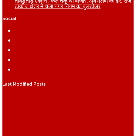
ताबड़तोड़ एक्शन : कल तक था बाजार, अब मलबा का ढेर, राज
टाकीज क्षेत्र में चला नगर निगम का बुलडोजर
Social
Facebook
Twitter
YouTube
Instagram
WhatsApp
Last Modified Posts