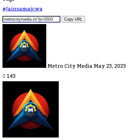
#jainsamajcwa
Copy URL
Send
An
Email
Metro City Media
May 23, 2023
143