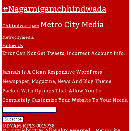
#nagarnigamchhindwada
Metro City Media
Chhindwara
Mcm
Metrocitymedia
Follow Us
Error Can Not Get Tweets, Incorrect Account Info.
Jannah Is A Clean Responsive WordPress
Newspaper, Magazine, News And Blog Theme.
Packed With Options That Allow You To
Completely Customize Your Website To Your Needs.
Enter
Your
UDYAM-MP13-0015738
Email
© Copyright 2026, All Rights Reserved |
Metro City