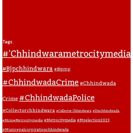
Tags
#'chhindwarametrocitymedia
#bjpchhindwara
#bjpmp
#ChhindwadaCrime
#Chhindwada
#ChhindwadaPolice
Crime
#collectorchhindwara
#collector Chhindwara
#dmchhindwada
#metrocitymedia
#mpelection2023
#mcm#metrocitymedia
#municepalcorpirationchhindwada