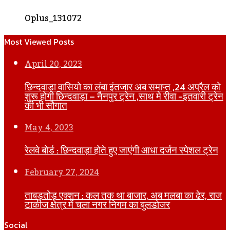
Oplus_131072
Most Viewed Posts
April 20, 2023
छिन्दवाड़ा वासियो का लंबा इंतजार अब समाप्त ,24 अप्रैल को
शुरू होगी छिन्दवाड़ा – नैनपुर ट्रेन ,साथ मे रीवा -इतवारी ट्रेन
की भी सौगात
May 4, 2023
रेलवे बोर्ड : छिन्दवाड़ा होते हुए जाएंगी आधा दर्जन स्पेशल ट्रेन
February 27, 2024
ताबड़तोड़ एक्शन : कल तक था बाजार, अब मलबा का ढेर, राज
टाकीज क्षेत्र में चला नगर निगम का बुलडोजर
Social