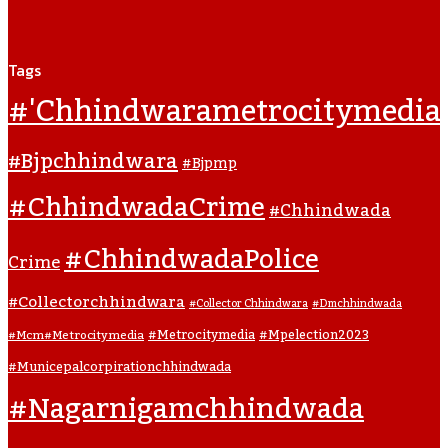
Tags
#'chhindwarametrocitymedia
#bjpchhindwara
#bjpmp
#ChhindwadaCrime
#Chhindwada
#ChhindwadaPolice
Crime
#collectorchhindwara
#collector Chhindwara
#dmchhindwada
#metrocitymedia
#mpelection2023
#mcm#metrocitymedia
#municepalcorpirationchhindwada
#nagarnigamchhindwada