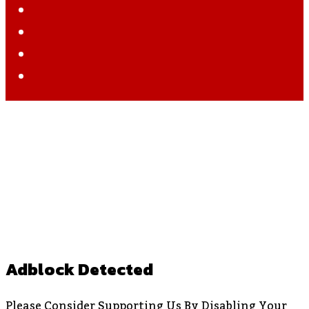
Twitter
YouTube
Instagram
WhatsApp
Back
To
Top
Button
Adblock Detected
Please Consider Supporting Us By Disabling Your