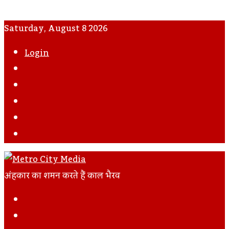
Saturday, August 8 2026
Login
WhatsApp
Instagram
YouTube
Twitter
Facebook
अंहकार का शमन करते हैं काल भैरव
Facebook
Twitter
LinkedIn
Tumblr
Pinterest
Reddit
VKontakte
Odnoklassniki
Pocket
Skype
Messenger
Messenger
Share
Print
Previous
Via
Post
Next
Email