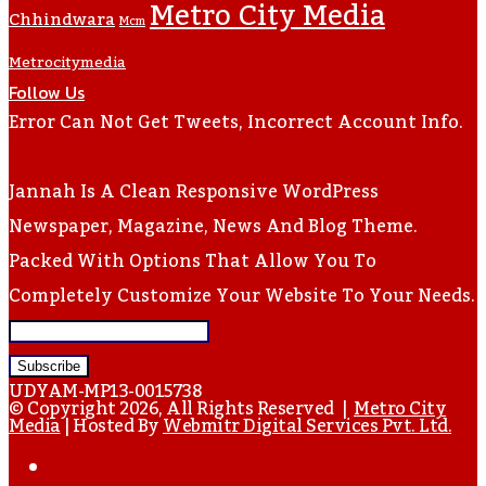
Metro City Media
Chhindwara
Mcm
Metrocitymedia
Follow Us
Error Can Not Get Tweets, Incorrect Account Info.
Jannah Is A Clean Responsive WordPress
Newspaper, Magazine, News And Blog Theme.
Packed With Options That Allow You To
Completely Customize Your Website To Your Needs.
Enter
Your
UDYAM-MP13-0015738
Email
© Copyright 2026, All Rights Reserved |
Metro City
Media
| Hosted By
Webmitr Digital Services Pvt. Ltd.
Address
Facebook