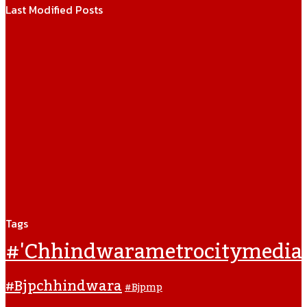
Last Modified Posts
Tags
#'chhindwarametrocitymedia
#bjpchhindwara
#bjpmp