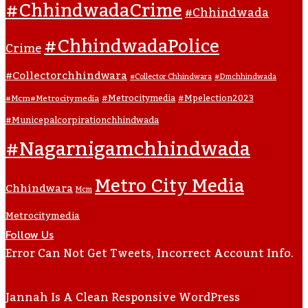
#ChhindwadaCrime
#Chhindwada
#ChhindwadaPolice
Crime
#collectorchhindwara
#collector Chhindwara
#dmchhindwada
#metrocitymedia
#mpelection2023
#mcm#metrocitymedia
#municepalcorpirationchhindwada
#nagarnigamchhindwada
Metro City Media
Chhindwara
Mcm
Metrocitymedia
Follow Us
Error Can Not Get Tweets, Incorrect Account Info.
Jannah Is A Clean Responsive WordPress