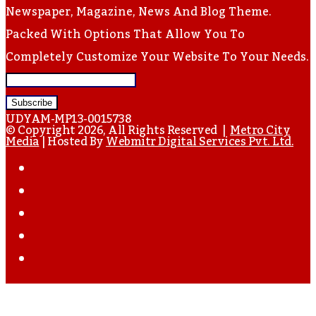
Newspaper, Magazine, News And Blog Theme.
Packed With Options That Allow You To
Completely Customize Your Website To Your Needs.
Enter
Your
UDYAM-MP13-0015738
Email
© Copyright 2026, All Rights Reserved |
Metro City
Media
| Hosted By
Webmitr Digital Services Pvt. Ltd.
Address
Facebook
Twitter
YouTube
Instagram
WhatsApp
Back