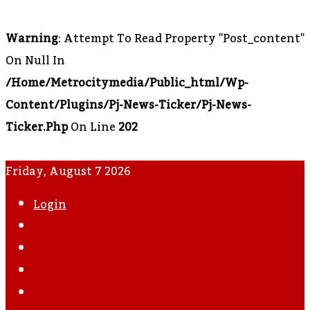
Warning
: Attempt To Read Property "post_content"
On Null In
/home/metrocitymedia/public_html/wp-
Content/plugins/pj-News-Ticker/pj-News-
Ticker.php
On Line
202
Friday, August 7 2026
Login
WhatsApp
Instagram
YouTube
Twitter