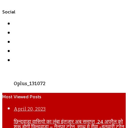
Social
Facebook
Twitter
YouTube
Instagram
WhatsApp
Oplus_131072
Most Viewed Posts
April 20, 2023
छिन्दवाड़ा वासियो का लंबा इंतजार अब समाप्त ,24 अप्रैल को
शुरू होगी छिन्दवाड़ा – नैनपुर ट्रेन ,साथ मे रीवा -इतवारी ट्रेन