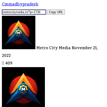
Cmmadhypradesh
Copy URL
Send
An
Email
Metro City Media
November 21,
2022
409