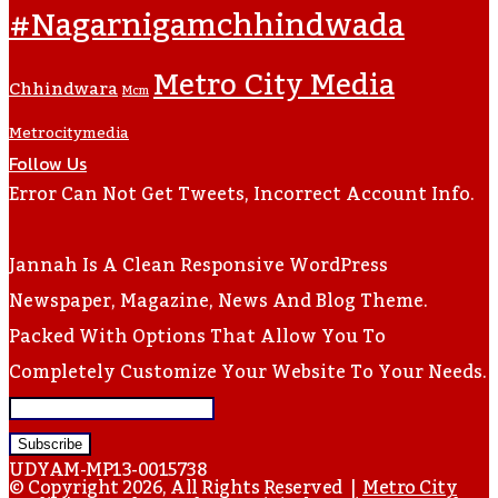
#nagarnigamchhindwada
Metro City Media
Chhindwara
Mcm
Metrocitymedia
Follow Us
Error Can Not Get Tweets, Incorrect Account Info.
Jannah Is A Clean Responsive WordPress
Newspaper, Magazine, News And Blog Theme.
Packed With Options That Allow You To
Completely Customize Your Website To Your Needs.
Enter
Your
UDYAM-MP13-0015738
Email
© Copyright 2026, All Rights Reserved |
Metro City