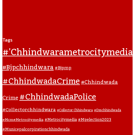
Tags
#'chhindwarametrocitymedia
#bjpchhindwara
#bjpmp
#ChhindwadaCrime
#Chhindwada
#ChhindwadaPolice
Crime
#collectorchhindwara
#collector Chhindwara
#dmchhindwada
#metrocitymedia
#mpelection2023
#mcm#metrocitymedia
#municepalcorpirationchhindwada