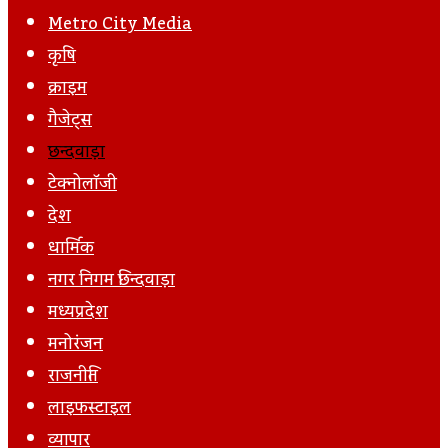
Post
Metro City Media
कृषि
क्राइम
गैजेट्स
छिन्दवाड़ा
टेक्नोलॉजी
देश
धार्मिक
नगर निगम छिन्दवाड़ा
मध्यप्रदेश
मनोरंजन
राजनीति
लाइफस्टाइल
व्यापार