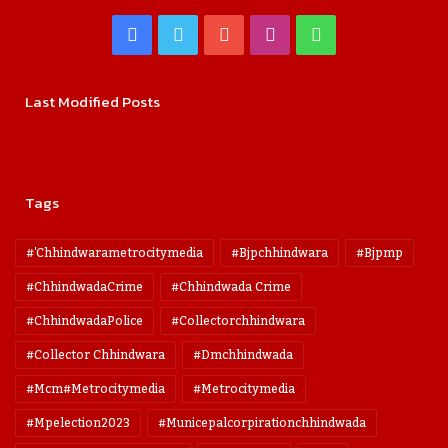
Facebook
Twitter
YouTube
Instagram
WhatsApp
Last Modified Posts
Tags
#'chhindwarametrocitymedia
#bjpchhindwara
#bjpmp
#ChhindwadaCrime
#Chhindwada Crime
#ChhindwadaPolice
#collectorchhindwara
#collector Chhindwara
#dmchhindwada
#mcm#metrocitymedia
#metrocitymedia
#mpelection2023
#municepalcorpirationchhindwada