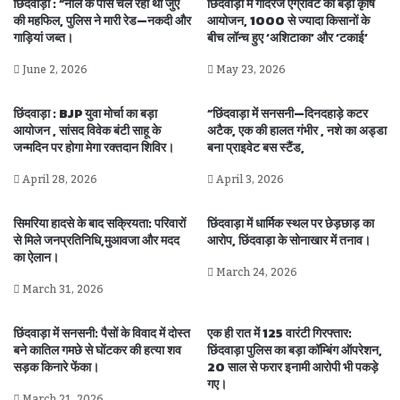
छिंदवाड़ा : “नाले के पास चल रही थी जुए
छिंदवाड़ा में गोदरेज एग्रोवेट का बड़ा कृषि
की महफिल, पुलिस ने मारी रेड—नकदी और
आयोजन, 1000 से ज्यादा किसानों के
गाड़ियां जब्त।
बीच लॉन्च हुए ‘अशिटाका’ और ‘टकाई’
June 2, 2026
May 23, 2026
छिंदवाड़ा : BJP युवा मोर्चा का बड़ा
“छिंदवाड़ा में सनसनी—दिनदहाड़े कटर
आयोजन , सांसद विवेक बंटी साहू के
अटैक, एक की हालत गंभीर , नशे का अड्डा
जन्मदिन पर होगा मेगा रक्तदान शिविर।
बना प्राइवेट बस स्टैंड,
April 28, 2026
April 3, 2026
सिमरिया हादसे के बाद सक्रियता: परिवारों
छिंदवाड़ा में धार्मिक स्थल पर छेड़छाड़ का
से मिले जनप्रतिनिधि,मुआवजा और मदद
आरोप, छिंदवाड़ा के सोनाखार में तनाव।
का ऐलान।
March 24, 2026
March 31, 2026
छिंदवाड़ा में सनसनी: पैसों के विवाद में दोस्त
एक ही रात में 125 वारंटी गिरफ्तार:
बने कातिल गमछे से घोंटकर की हत्या शव
छिंदवाड़ा पुलिस का बड़ा कॉम्बिंग ऑपरेशन,
सड़क किनारे फेंका।
20 साल से फरार इनामी आरोपी भी पकड़े
गए।
March 21, 2026