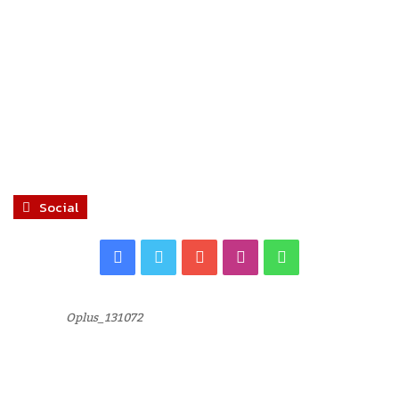
Social
Facebook
Twitter
YouTube
Instagram
WhatsApp
Oplus_131072