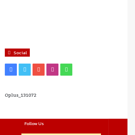
Social
Facebook
Twitter
YouTube
Instagram
WhatsApp
Oplus_131072
Follow Us