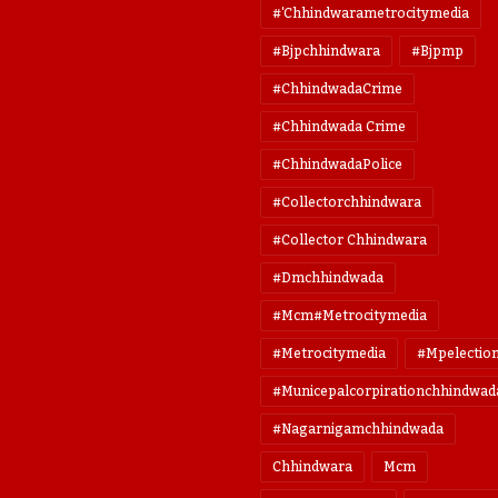
#'chhindwarametrocitymedia
#bjpchhindwara
#bjpmp
#ChhindwadaCrime
#Chhindwada Crime
#ChhindwadaPolice
#collectorchhindwara
#collector Chhindwara
#dmchhindwada
#mcm#metrocitymedia
#metrocitymedia
#mpelectio
#municepalcorpirationchhindwad
#nagarnigamchhindwada
Chhindwara
Mcm