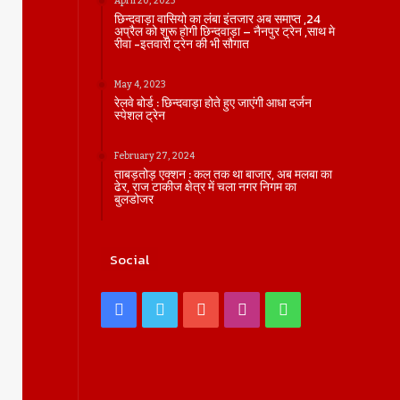
April 20, 2023
छिन्दवाड़ा वासियो का लंबा इंतजार अब समाप्त ,24
अप्रैल को शुरू होगी छिन्दवाड़ा – नैनपुर ट्रेन ,साथ मे
रीवा -इतवारी ट्रेन की भी सौगात
May 4, 2023
रेलवे बोर्ड : छिन्दवाड़ा होते हुए जाएंगी आधा दर्जन
स्पेशल ट्रेन
February 27, 2024
ताबड़तोड़ एक्शन : कल तक था बाजार, अब मलबा का
ढेर, राज टाकीज क्षेत्र में चला नगर निगम का
बुलडोजर
Social
Facebook
Twitter
YouTube
Instagram
WhatsApp