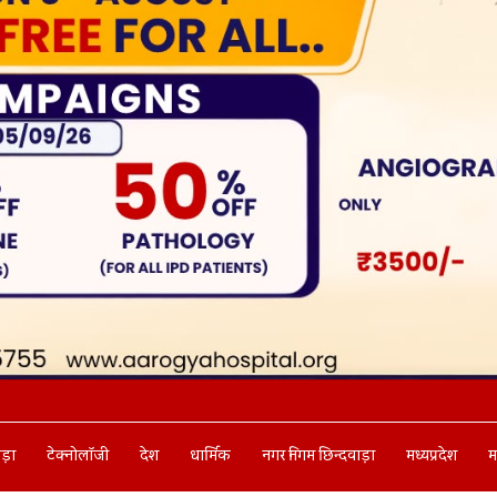
ाड़ा
टेक्नोलॉजी
देश
धार्मिक
नगर निगम छिन्दवाड़ा
मध्यप्रदेश
म