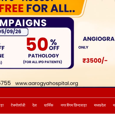
ाड़ा
टेक्नोलॉजी
देश
धार्मिक
नगर निगम छिन्दवाड़ा
मध्यप्रदेश
म