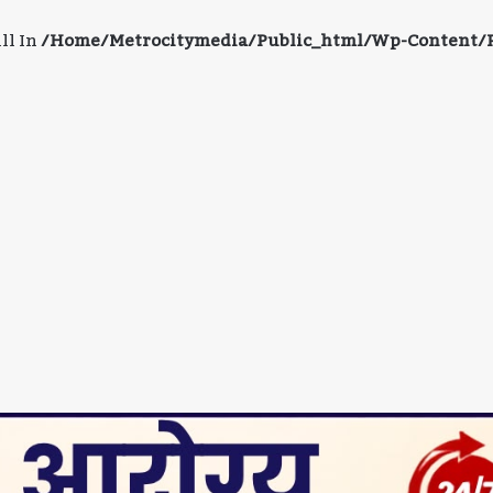
ll In
/home/metrocitymedia/public_html/wp-Content/pl