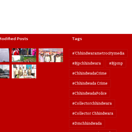
Modified Posts
Tags
#'chhindwarametrocitymedia
#bjpchhindwara
#bjpmp
#ChhindwadaCrime
#Chhindwada Crime
#ChhindwadaPolice
#collectorchhindwara
#collector Chhindwara
#dmchhindwada