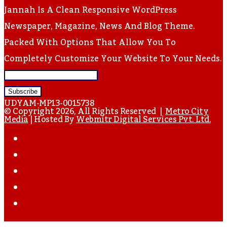
Jannah Is A Clean Responsive WordPress
Newspaper, Magazine, News And Blog Theme.
Packed With Options That Allow You To
Completely Customize Your Website To Your Needs.
Enter
Your
UDYAM-MP13-0015738
Email
© Copyright 2026, All Rights Reserved |
Metro City
Media
| Hosted By
Webmitr Digital Services Pvt. Ltd.
Address
Facebook
Twitter
YouTube
Instagram
WhatsApp