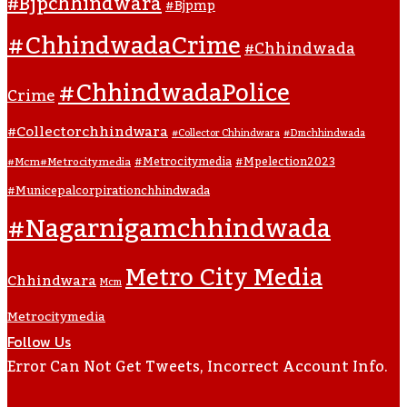
#bjpchhindwara
#bjpmp
#ChhindwadaCrime
#Chhindwada
#ChhindwadaPolice
Crime
#collectorchhindwara
#collector Chhindwara
#dmchhindwada
#metrocitymedia
#mpelection2023
#mcm#metrocitymedia
#municepalcorpirationchhindwada
#nagarnigamchhindwada
Metro City Media
Chhindwara
Mcm
Metrocitymedia
Follow Us
Error Can Not Get Tweets, Incorrect Account Info.