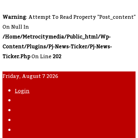
Warning
: Attempt To Read Property "post_content"
On Null In
/home/metrocitymedia/public_html/wp-
Content/plugins/pj-News-Ticker/pj-News-
Ticker.php
On Line
202
Friday, August 7 2026
Login
WhatsApp
Instagram
YouTube
Twitter