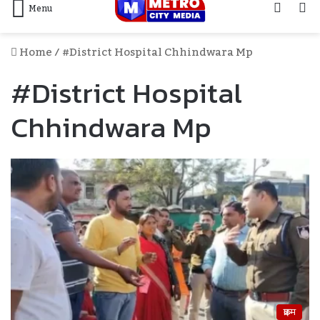
Log
S
Menu
In
F
Home
/
#district Hospital Chhindwara Mp
#district Hospital
Chhindwara Mp
क्राइम