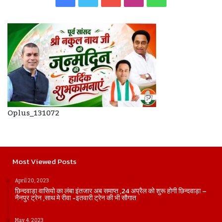
Oplus_131072
Most Viewed Posts
April 20, 2023
छिन्दवाड़ा वासियो का लंबा इंतजार अब समाप्त ,24 अप्रैल को शुरू होगी छिन्दवाड़ा –
नैनपुर ट्रेन ,साथ मे रीवा -इतवारी ट्रेन की भी सौगात
May 4, 2023