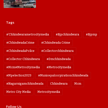
Tags
#'chhindwarametrocitymedia
#bjpchhindwara
#bjpmp
#ChhindwadaCrime
#Chhindwada Crime
#ChhindwadaPolice
#collectorchhindwara
#collector Chhindwara
#dmchhindwada
#mcm#metrocitymedia
#metrocitymedia
#mpelection2023
#municepalcorpirationchhindwada
#nagarnigamchhindwada
Chhindwara
Mcm
Metro City Media
Metrocitymedia
Follow Us