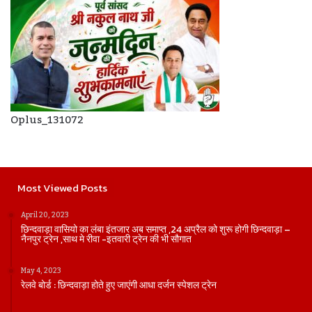
Oplus_131072
Most Viewed Posts
April 20, 2023
छिन्दवाड़ा वासियो का लंबा इंतजार अब समाप्त ,24 अप्रैल को शुरू होगी छिन्दवाड़ा –
नैनपुर ट्रेन ,साथ मे रीवा -इतवारी ट्रेन की भी सौगात
May 4, 2023
रेलवे बोर्ड : छिन्दवाड़ा होते हुए जाएंगी आधा दर्जन स्पेशल ट्रेन