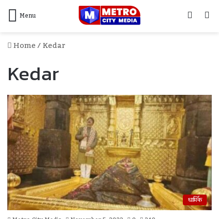
Log
S
Menu
In
F
Home
/
Kedar
Kedar
धार्मिक