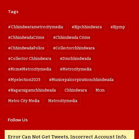
Tags
#'chhindwarametrocitymedia
#bjpchhindwara
#bjpmp
#ChhindwadaCrime
#Chhindwada Crime
#ChhindwadaPolice
#collectorchhindwara
#collector Chhindwara
#dmchhindwada
#mcm#metrocitymedia
#metrocitymedia
#mpelection2023
#municepalcorpirationchhindwada
#nagarnigamchhindwada
Chhindwara
Mcm
Metro City Media
Metrocitymedia
Follow Us
Error Can Not Get Tweets, Incorrect Account Info.