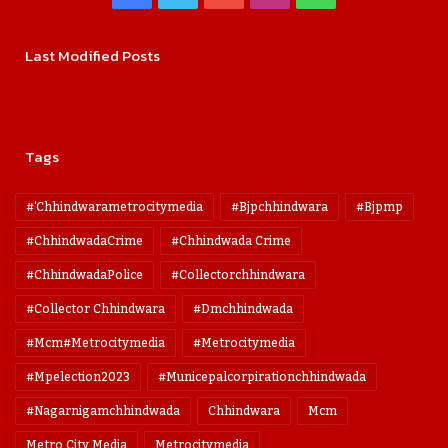
Last Modified Posts
Tags
#'chhindwarametrocitymedia
#bjpchhindwara
#bjpmp
#ChhindwadaCrime
#Chhindwada Crime
#ChhindwadaPolice
#collectorchhindwara
#collector Chhindwara
#dmchhindwada
#mcm#metrocitymedia
#metrocitymedia
#mpelection2023
#municepalcorpirationchhindwada
#nagarnigamchhindwada
Chhindwara
Mcm
Metro City Media
Metrocitymedia