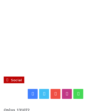
Social
Facebook
Twitter
YouTube
Instagram
WhatsApp
Oplus_131072