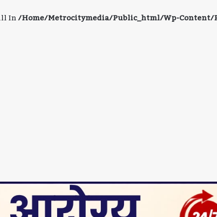
ll In
/home/metrocitymedia/public_html/wp-Content/pl