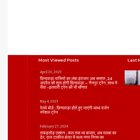
Most Viewed Posts
Last 
April 20, 2023
छिन्दवाड़ा वासियो का लंबा इंतजार अब समाप्त ,24
अप्रैल को शुरू होगी छिन्दवाड़ा – नैनपुर ट्रेन ,साथ मे
रीवा -इतवारी ट्रेन की भी सौगात
May 4, 2023
रेलवे बोर्ड : छिन्दवाड़ा होते हुए जाएंगी आधा दर्जन
स्पेशल ट्रेन
February 27, 2024
ताबड़तोड़ एक्शन : कल तक था बाजार, अब मलबा का
ढेर, राज टाकीज क्षेत्र में चला नगर निगम का