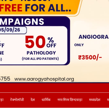
ाड़ा
टेक्नोलॉजी
देश
धार्मिक
नगर निगम छिन्दवाड़ा
मध्यप्रदेश
म