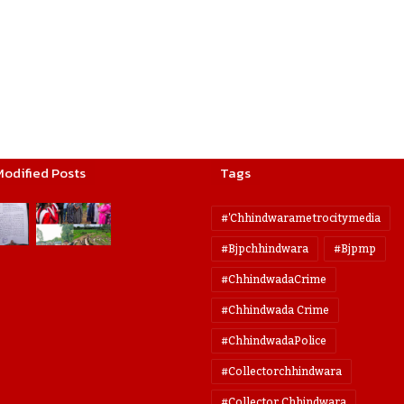
Modified Posts
Tags
#'chhindwarametrocitymedia
#bjpchhindwara
#bjpmp
#ChhindwadaCrime
#Chhindwada Crime
#ChhindwadaPolice
#collectorchhindwara
#collector Chhindwara