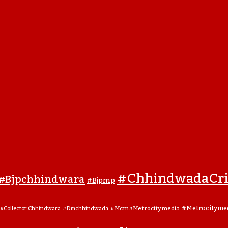
#ChhindwadaCr
#bjpchhindwara
#bjpmp
#metrocityme
#mcm#metrocitymedia
#collector Chhindwara
#dmchhindwada