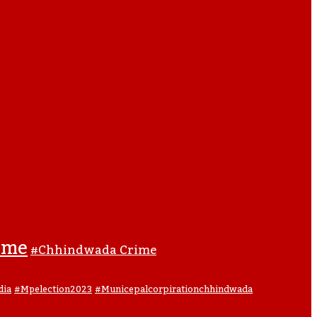
ime
#Chhindwada Crime
#municepalcorpirationchhindwada
dia
#mpelection2023