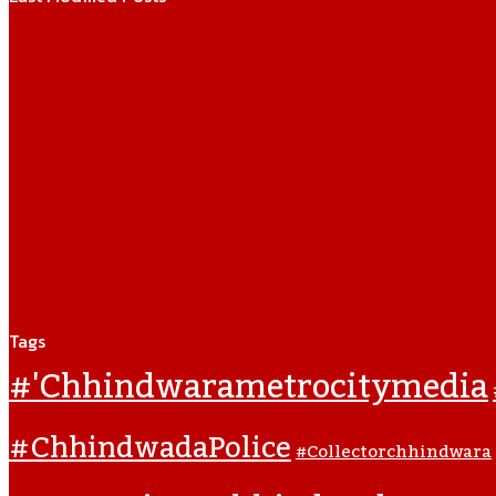
Tags
#'chhindwarametrocitymedia
#ChhindwadaPolice
#collectorchhindwara