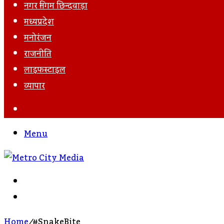
नगर निगम छिन्दवाड़ा
मध्यप्रदेश
मनोरंजन
राजनीति
लाइफस्टाइल
व्यापार
Search
For
Menu
Search
For
Log
In
Home
/
#SnakeBite