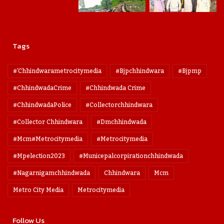
Tags
#'chhindwarametrocitymedia
#bjpchhindwara
#bjpmp
#ChhindwadaCrime
#Chhindwada Crime
#ChhindwadaPolice
#collectorchhindwara
#collector Chhindwara
#dmchhindwada
#mcm#metrocitymedia
#metrocitymedia
#mpelection2023
#municepalcorpirationchhindwada
#nagarnigamchhindwada
Chhindwara
Mcm
Metro City Media
Metrocitymedia
Follow Us