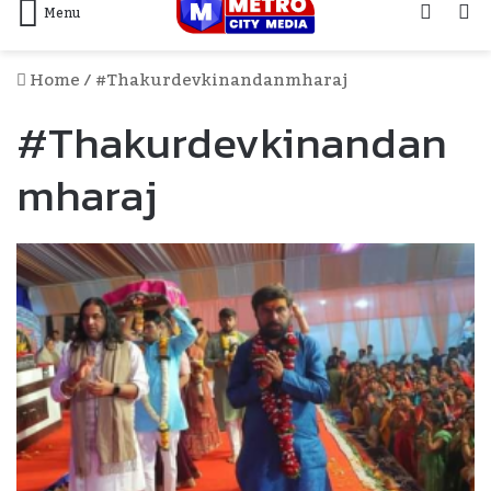
Log
S
Menu
In
F
Home
/
#thakurdevkinandanmharaj
#thakurdevkinandan
Mharaj