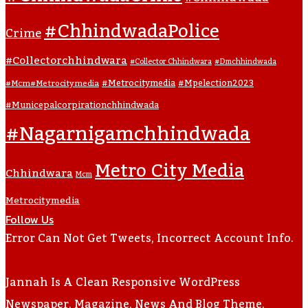
#ChhindwadaPolice
Crime
#collectorchhindwara
#collector Chhindwara
#dmchhindwada
#metrocitymedia
#mpelection2023
#mcm#metrocitymedia
#municepalcorpirationchhindwada
#nagarnigamchhindwada
Metro City Media
Chhindwara
Mcm
Metrocitymedia
Follow Us
Error Can Not Get Tweets, Incorrect Account Info.
Jannah Is A Clean Responsive WordPress
Newspaper, Magazine, News And Blog Theme.