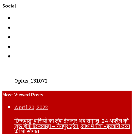
Social
Facebook
Twitter
YouTube
Instagram
WhatsApp
Oplus_131072
Most Viewed Posts
April 20, 2023
छिन्दवाड़ा वासियो का लंबा इंतजार अब समाप्त ,24 अप्रैल को
शुरू होगी छिन्दवाड़ा – नैनपुर ट्रेन ,साथ मे रीवा -इतवारी ट्रेन
की भी सौगात