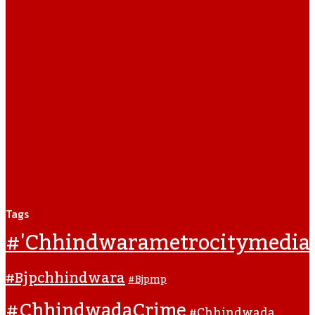
Tags
#'chhindwarametrocitymedia
#bjpchhindwara
#bjpmp
#ChhindwadaCrime
#Chhindwada