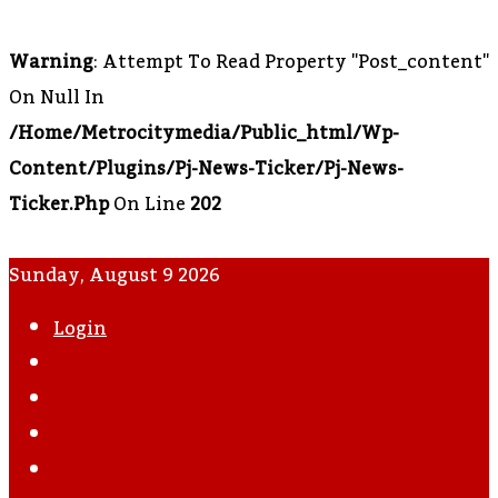
Warning
: Attempt To Read Property "post_content"
On Null In
/home/metrocitymedia/public_html/wp-
Content/plugins/pj-News-Ticker/pj-News-
Ticker.php
On Line
202
Sunday, August 9 2026
Login
WhatsApp
Instagram
YouTube
Twitter