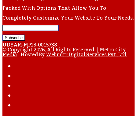
Packed With Options That Allow You To
Completely Customize Your Website To Your Needs.
Enter
Your
UDYAM-MP13-0015738
Email
© Copyright 2026, All Rights Reserved |
Metro City
Media
| Hosted By
Webmitr Digital Services Pvt. Ltd.
Address
Facebook
Twitter
YouTube
Instagram
WhatsApp
Back
To