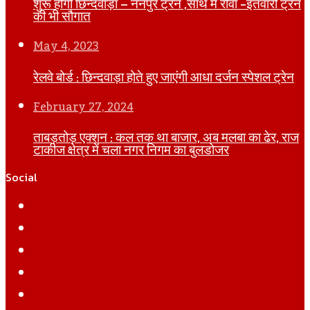
शुरू होगी छिन्दवाड़ा – नैनपुर ट्रेन ,साथ मे रीवा -इतवारी ट्रेन
की भी सौगात
May 4, 2023
रेलवे बोर्ड : छिन्दवाड़ा होते हुए जाएंगी आधा दर्जन स्पेशल ट्रेन
February 27, 2024
ताबड़तोड़ एक्शन : कल तक था बाजार, अब मलबा का ढेर, राज
टाकीज क्षेत्र में चला नगर निगम का बुलडोजर
Social
Facebook
Twitter
YouTube
Instagram
WhatsApp