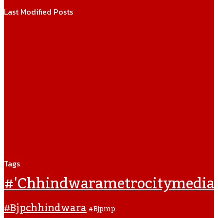
Last Modified Posts
Tags
#'chhindwarametrocitymedia
#bjpchhindwara
#bjpmp