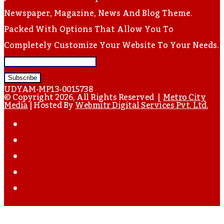
Newspaper, Magazine, News And Blog Theme.
Packed With Options That Allow You To
Completely Customize Your Website To Your Needs.
Enter
Your
UDYAM-MP13-0015738
Email
© Copyright 2026, All Rights Reserved |
Metro City
Media
| Hosted By
Webmitr Digital Services Pvt. Ltd.
Address
Facebook
Twitter
YouTube
Instagram
WhatsApp
Back