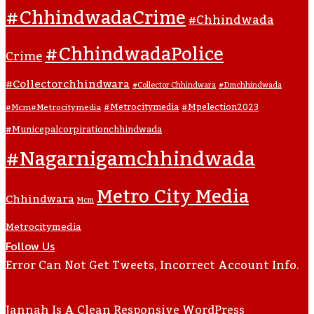
#ChhindwadaCrime
#Chhindwada
#ChhindwadaPolice
Crime
#collectorchhindwara
#collector Chhindwara
#dmchhindwada
#metrocitymedia
#mpelection2023
#mcm#metrocitymedia
#municepalcorpirationchhindwada
#nagarnigamchhindwada
Metro City Media
Chhindwara
Mcm
Metrocitymedia
Follow Us
Error Can Not Get Tweets, Incorrect Account Info.
Jannah Is A Clean Responsive WordPress