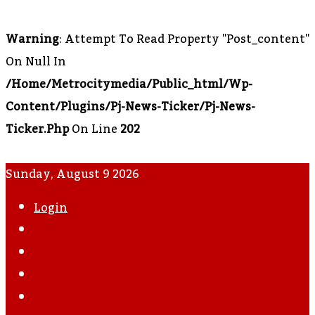
Warning
: Attempt To Read Property "post_content"
On Null In
/home/metrocitymedia/public_html/wp-
Content/plugins/pj-News-Ticker/pj-News-
Ticker.php
On Line
202
Sunday, August 9 2026
Login
WhatsApp
Instagram
YouTube
Twitter