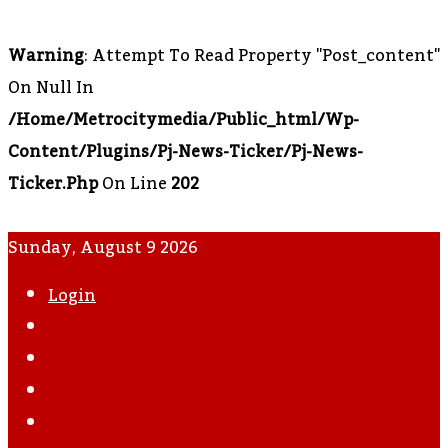
Warning
: Attempt To Read Property "post_content"
On Null In
/home/metrocitymedia/public_html/wp-
Content/plugins/pj-News-Ticker/pj-News-
Ticker.php
On Line
202
Sunday, August 9 2026
Login
WhatsApp
Instagram
YouTube
Twitter