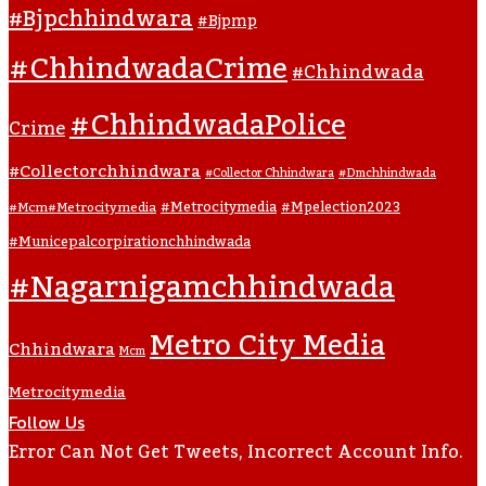
#bjpchhindwara
#bjpmp
#ChhindwadaCrime
#Chhindwada
#ChhindwadaPolice
Crime
#collectorchhindwara
#collector Chhindwara
#dmchhindwada
#metrocitymedia
#mpelection2023
#mcm#metrocitymedia
#municepalcorpirationchhindwada
#nagarnigamchhindwada
Metro City Media
Chhindwara
Mcm
Metrocitymedia
Follow Us
Error Can Not Get Tweets, Incorrect Account Info.