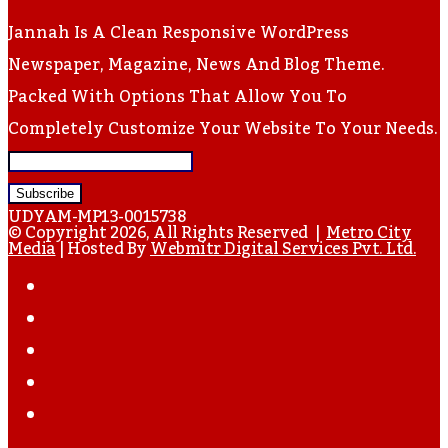
Jannah Is A Clean Responsive WordPress
Newspaper, Magazine, News And Blog Theme.
Packed With Options That Allow You To
Completely Customize Your Website To Your Needs.
Enter
Your
UDYAM-MP13-0015738
Email
© Copyright 2026, All Rights Reserved |
Metro City
Media
| Hosted By
Webmitr Digital Services Pvt. Ltd.
Address
Facebook
Twitter
YouTube
Instagram
WhatsApp