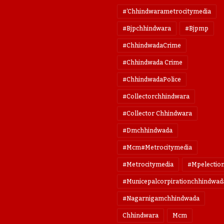
#'chhindwarametrocitymedia
#bjpchhindwara
#bjpmp
#ChhindwadaCrime
#Chhindwada Crime
#ChhindwadaPolice
#collectorchhindwara
#collector Chhindwara
#dmchhindwada
#mcm#metrocitymedia
#metrocitymedia
#mpelectio
#municepalcorpirationchhindwad
#nagarnigamchhindwada
Chhindwara
Mcm