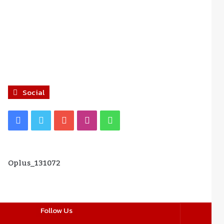
Social
Facebook
Twitter
YouTube
Instagram
WhatsApp
Oplus_131072
Follow Us