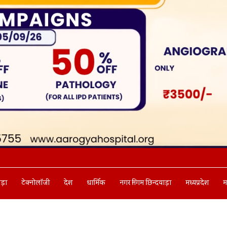
ाड़ा
टेक्नोलॉजी
देश
धार्मिक
नगर निगम छिन्दवाड़ा
मध्यप्रदेश
म