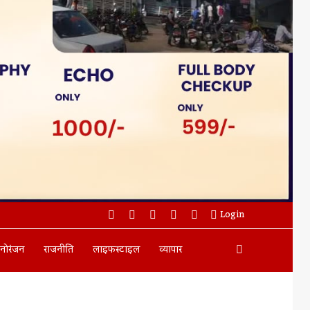
Facebook
Twitter
YouTube
Instagram
WhatsApp
Login
Search
नोरंजन
राजनीति
लाइफस्टाइल
व्यापार
For