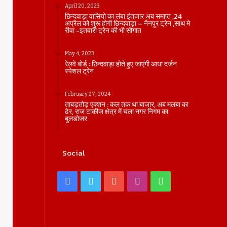
April 20, 2023
छिन्दवाड़ा वासियो का लंबा इंतजार अब समाप्त ,24
अप्रैल को शुरू होगी छिन्दवाड़ा – नैनपुर ट्रेन ,साथ मे
रीवा -इतवारी ट्रेन की भी सौगात
May 4, 2023
रेलवे बोर्ड : छिन्दवाड़ा होते हुए जाएंगी आधा दर्जन
स्पेशल ट्रेन
February 27, 2024
ताबड़तोड़ एक्शन : कल तक था बाजार, अब मलबा का
ढेर, राज टाकीज क्षेत्र में चला नगर निगम का
बुलडोजर
Social
Facebook
Twitter
YouTube
Instagram
WhatsApp