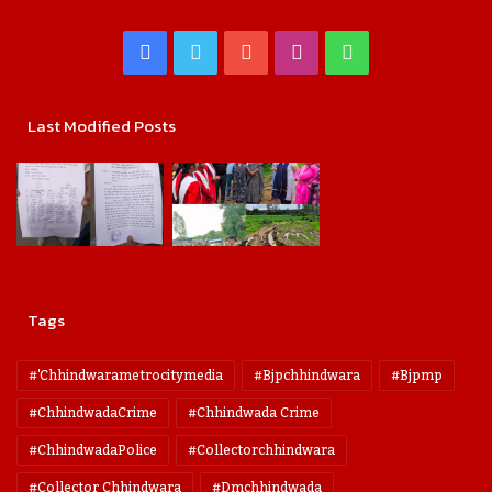
Facebook
Twitter
YouTube
Instagram
WhatsApp
Last Modified Posts
Tags
#'chhindwarametrocitymedia
#bjpchhindwara
#bjpmp
#ChhindwadaCrime
#Chhindwada Crime
#ChhindwadaPolice
#collectorchhindwara
#collector Chhindwara
#dmchhindwada